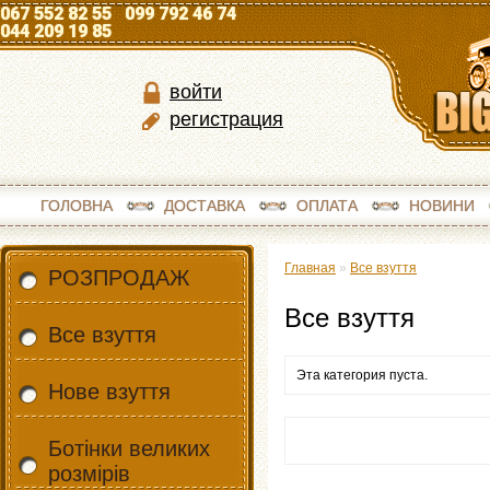
067 552 82 55 099 792 46 74
044 209 19 85
войти
регистрация
ГОЛОВНА
ДОСТАВКА
ОПЛАТА
НОВИНИ
Главная
»
Все взуття
РОЗПРОДАЖ
Все взуття
Все взуття
Эта категория пуста.
Нове взуття
Ботінки великих
розмірів