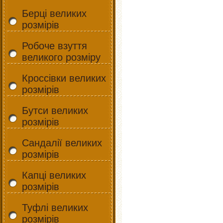
Берці великих
розмірів
Робоче взуття
великого розміру
Кроссівки великих
розмірів
Бутси великих
розмірів
Сандалії великих
розмірів
Капці великих
розмірів
Туфлі великих
розмірів