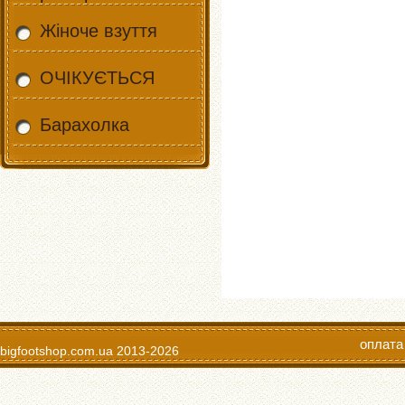
Жіноче взуття
ОЧІКУЄТЬСЯ
Барахолка
оплата
bigfootshop.com.ua
2013-2026