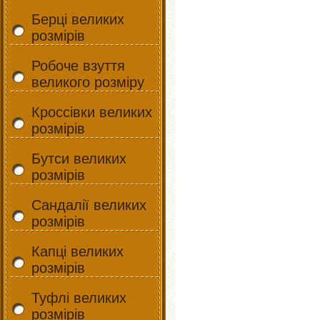
Берці великих
розмірів
Робоче взуття
великого розміру
Кроссівки великих
розмірів
Бутси великих
розмірів
Сандалії великих
розмірів
Капці великих
розмірів
Туфлі великих
розмірів