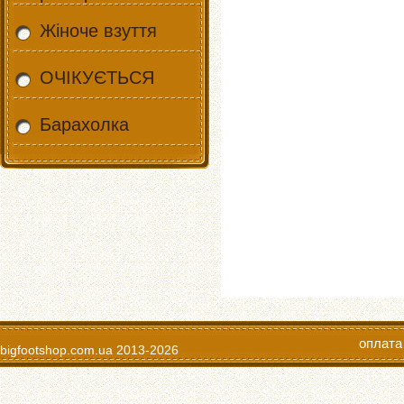
Жіноче взуття
ОЧІКУЄТЬСЯ
Барахолка
оплата
bigfootshop.com.ua
2013-2026