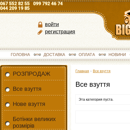
067 552 82 55 099 792 46 74
044 209 19 85
войти
регистрация
ГОЛОВНА
ДОСТАВКА
ОПЛАТА
НОВИНИ
Главная
»
Все взуття
РОЗПРОДАЖ
Все взуття
Все взуття
Эта категория пуста.
Нове взуття
Ботінки великих
розмірів