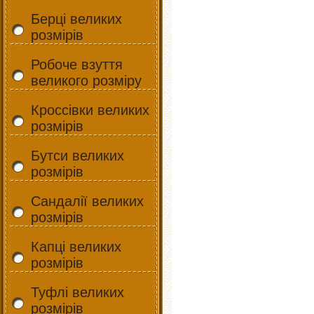
Берці великих
розмірів
Робоче взуття
великого розміру
Кроссівки великих
розмірів
Бутси великих
розмірів
Сандалії великих
розмірів
Капці великих
розмірів
Туфлі великих
розмірів