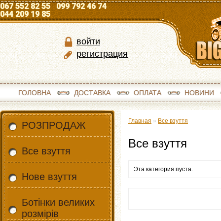
067 552 82 55 099 792 46 74
044 209 19 85
войти
регистрация
ГОЛОВНА
ДОСТАВКА
ОПЛАТА
НОВИНИ
Главная
»
Все взуття
РОЗПРОДАЖ
Все взуття
Все взуття
Эта категория пуста.
Нове взуття
Ботінки великих
розмірів