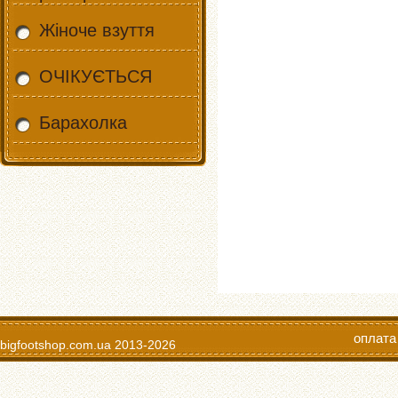
Жіноче взуття
ОЧІКУЄТЬСЯ
Барахолка
оплата
bigfootshop.com.ua
2013-2026