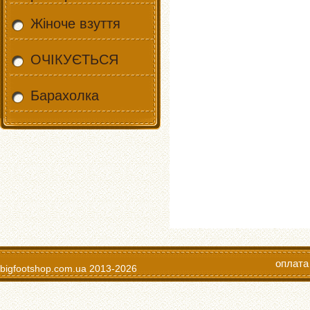
Жіноче взуття
ОЧІКУЄТЬСЯ
Барахолка
оплата
bigfootshop.com.ua
2013-2026