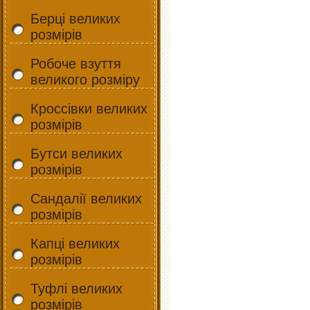
Берці великих
розмірів
Робоче взуття
великого розміру
Кроссівки великих
розмірів
Бутси великих
розмірів
Сандалії великих
розмірів
Капці великих
розмірів
Туфлі великих
розмірів