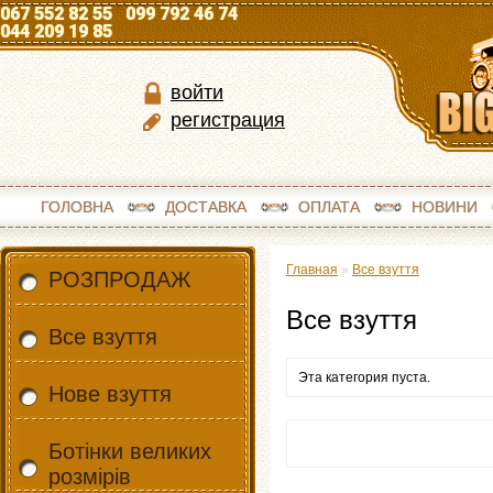
067 552 82 55 099 792 46 74
044 209 19 85
войти
регистрация
ГОЛОВНА
ДОСТАВКА
ОПЛАТА
НОВИНИ
Главная
»
Все взуття
РОЗПРОДАЖ
Все взуття
Все взуття
Эта категория пуста.
Нове взуття
Ботінки великих
розмірів