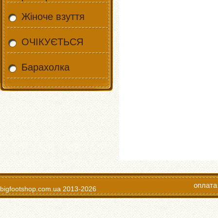
Жіноче взуття
ОЧІКУЄТЬСЯ
Барахолка
оплата
bigfootshop.com.ua
2013-2026