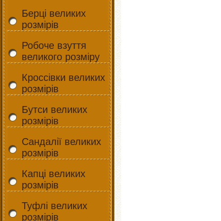
Берці великих
розмірів
Робоче взуття
великого розміру
Кроссівки великих
розмірів
Бутси великих
розмірів
Сандалії великих
розмірів
Капці великих
розмірів
Туфлі великих
розмірів