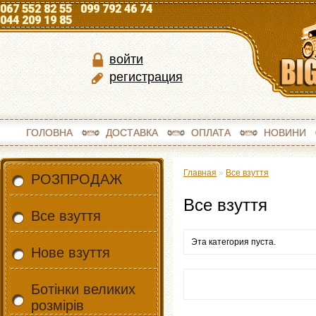
067 552 82 55 099 792 46 74
044 209 19 85
войти
регистрация
ГОЛОВНА
ДОСТАВКА
ОПЛАТА
НОВИНИ
Главная
»
Все взуття
РОЗПРОДАЖ
Все взуття
Все взуття
Эта категория пуста.
Нове взуття
Ботінки великих
розмірів