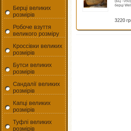
(БЦ - 050)
берці Wel
Берці великих
розмірів
3220 гр
Робоче взуття
великого розміру
Кроссівки великих
розмірів
Бутси великих
розмірів
Сандалії великих
розмірів
Капці великих
розмірів
Туфлі великих
розмірів