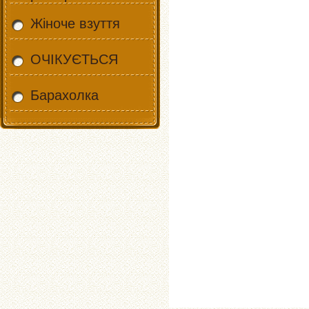
Жіноче взуття
ОЧІКУЄТЬСЯ
Барахолка