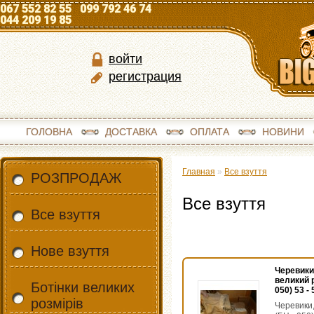
067 552 82 55 099 792 46 74
044 209 19 85
войти
регистрация
ГОЛОВНА
ДОСТАВКА
ОПЛАТА
НОВИНИ
Главная
»
Все взуття
РОЗПРОДАЖ
Все взуття
Все взуття
Нове взуття
Черевики,
великий р
Ботінки великих
050) 53 -
розмірів
Черевики,