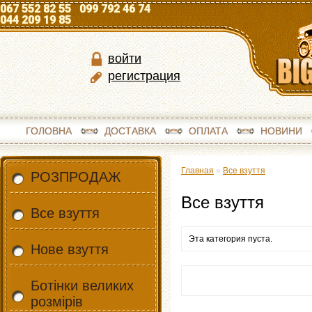
067 552 82 55 099 792 46 74
044 209 19 85
войти
регистрация
ГОЛОВНА
ДОСТАВКА
ОПЛАТА
НОВИНИ
Главная
»
Все взуття
РОЗПРОДАЖ
Все взуття
Все взуття
Эта категория пуста.
Нове взуття
Ботінки великих
розмірів