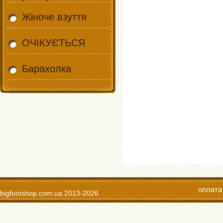
Жіноче взуття
ОЧІКУЄТЬСЯ
Барахолка
оплата
bigfootshop.com.ua
2013-2026