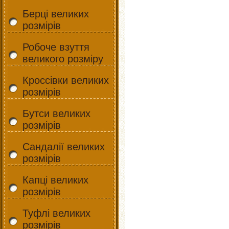
Берці великих
розмірів
Робоче взуття
великого розміру
Кроссівки великих
розмірів
Бутси великих
розмірів
Сандалії великих
розмірів
Капці великих
розмірів
Туфлі великих
розмірів