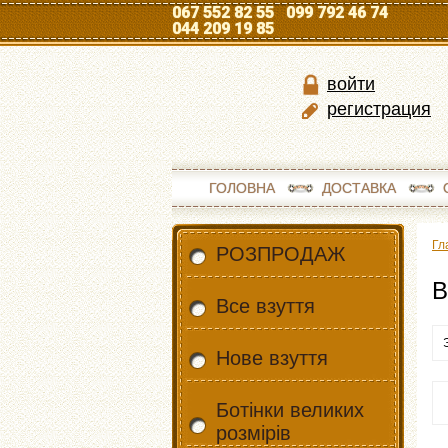
067 552 82 55 099 792 46 74
044 209 19 85
войти
регистрация
ГОЛОВНА
ДОСТАВКА
Гл
РОЗПРОДАЖ
В
Все взуття
Нове взуття
Ботінки великих
розмірів