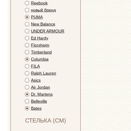
Reebook
новый бренд
PUMA
New Balance
UNDER ARMOUR
Ed Hardy
Florsheim
Timberland
Columbia
FILA
Ralph Lauren
Asics
Air Jordan
Dr. Martens
Belleville
Bates
СТЕЛЬКА (СМ)