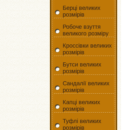
Берці великих
розмірів
Робоче взуття
великого розміру
Кроссівки великих
розмірів
Бутси великих
розмірів
Сандалії великих
розмірів
Капці великих
розмірів
Туфлі великих
розмірів