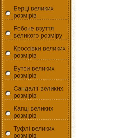
Берці великих
розмірів
Робоче взуття
великого розміру
Кроссівки великих
розмірів
Бутси великих
розмірів
Сандалії великих
розмірів
Капці великих
розмірів
Туфлі великих
розмірів