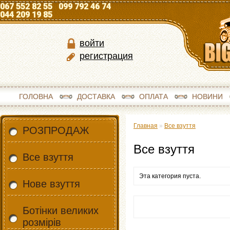
067 552 82 55 099 792 46 74
044 209 19 85
войти
регистрация
ГОЛОВНА
ДОСТАВКА
ОПЛАТА
НОВИНИ
Главная
»
Все взуття
РОЗПРОДАЖ
Все взуття
Все взуття
Эта категория пуста.
Нове взуття
Ботінки великих
розмірів