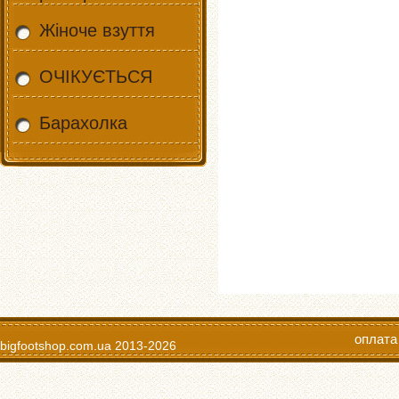
Жіноче взуття
ОЧІКУЄТЬСЯ
Барахолка
оплата
bigfootshop.com.ua
2013-2026