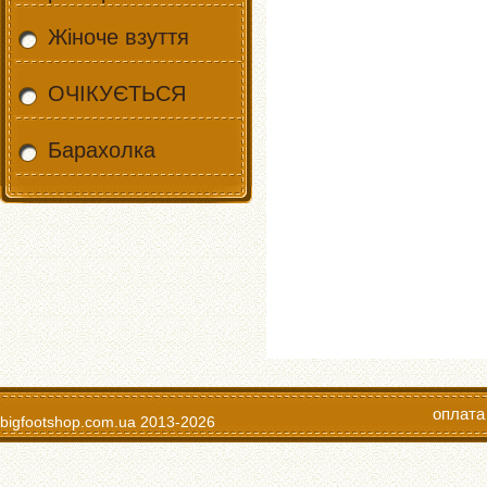
Жіноче взуття
ОЧІКУЄТЬСЯ
Барахолка
оплата
bigfootshop.com.ua
2013-2026