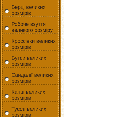
Берці великих
розмірів
Робоче взуття
великого розміру
Кроссівки великих
розмірів
Бутси великих
розмірів
Сандалії великих
розмірів
Капці великих
розмірів
Туфлі великих
розмірів