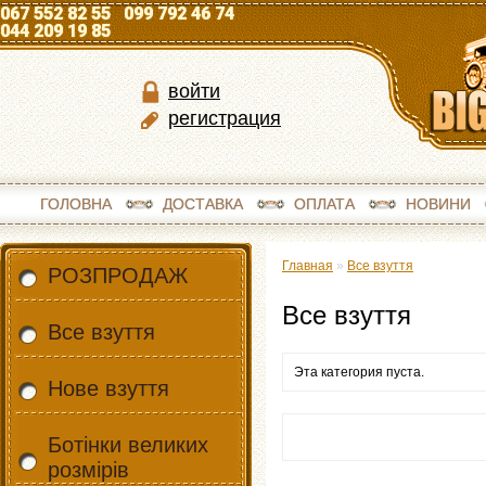
067 552 82 55 099 792 46 74
044 209 19 85
войти
регистрация
ГОЛОВНА
ДОСТАВКА
ОПЛАТА
НОВИНИ
Главная
»
Все взуття
РОЗПРОДАЖ
Все взуття
Все взуття
Эта категория пуста.
Нове взуття
Ботінки великих
розмірів