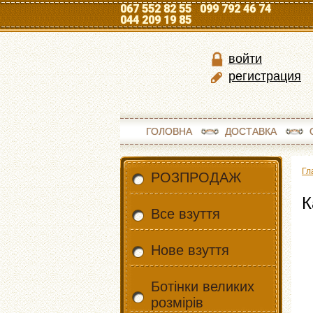
067 552 82 55 099 792 46 74
044 209 19 85
войти
регистрация
ГОЛОВНА
ДОСТАВКА
Гл
РОЗПРОДАЖ
К
Все взуття
Нове взуття
Ботінки великих
розмірів