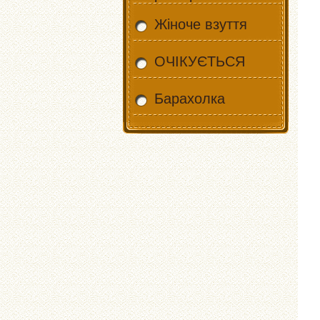
Жіноче взуття
ОЧІКУЄТЬСЯ
Барахолка