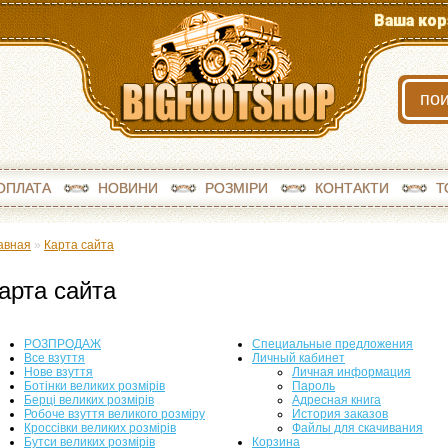
Ваша кор
ОПЛАТА
НОВИНИ
РОЗМІРИ
КОНТАКТИ
Т
авная
»
Карта сайта
арта сайта
РОЗПРОДАЖ
Специальные предложения
Все взуття
Личный кабинет
Нове взуття
Личная информация
Ботінки великих розмірів
Пароль
Берці великих розмірів
Адресная книга
Робоче взуття великого розміру
История заказов
Кроссівки великих розмірів
Файлы для скачивания
Бутси великих розмірів
Корзина