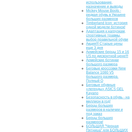
использование,
назначение и выводы
Mickey Mouse Boots -
редкая обувь в Украине
больших размеров
Timberland Icon: история
одной модели ботинок!
Адаптация к нагрузкам,
спортивные травмы,
выбор правильной обуви
Акция!!! Старые цены
еще 3 дня
Армейские берцы 15 и 16
US по дисконтной цене!!!
Армейские ботинки
большого размера
Беговые кроссовки New
Balance 1080 V5
большого размера.
Полный О
Беговые обувные
«легенды» ASICS GEL
Kayano
Безопасность в обувь - на
миллион в год!
Берцы больших
размеров в наличии и
под заказ
Берцы больших
размеров!
БОЛЬШАЯ "Черная
Пятница" для БОЛЬШИХ