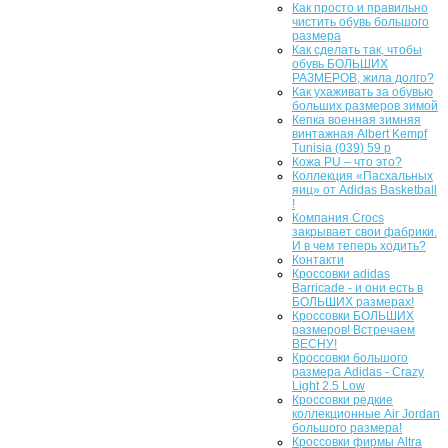
Как просто и правильно
чистить обувь большого
размера
Как сделать так, чтобы
обувь БОЛЬШИХ
РАЗМЕРОВ, жила долго?
Как ухаживать за обувью
больших размеров зимой
Кепка военная зимняя
винтажная Albert Kempf
Tunisia (039) 59 р
Кожа PU – что это?
Коллекция «Пасхальных
яиц» от Adidas Basketball
!
Компания Crocs
закрывает свои фабрики.
И в чем теперь ходить?
Контакти
Кроссовки adidas
Barricade - и они есть в
БОЛЬШИХ размерах!
Кроссовки БОЛЬШИХ
размеров! Встречаем
ВЕСНУ!
Кроссовки большого
размера Adidas - Crazy
Light 2.5 Low
Кроссовки редкие
коллекционные Air Jordan
большого размера!
Кроссовки фирмы Altra