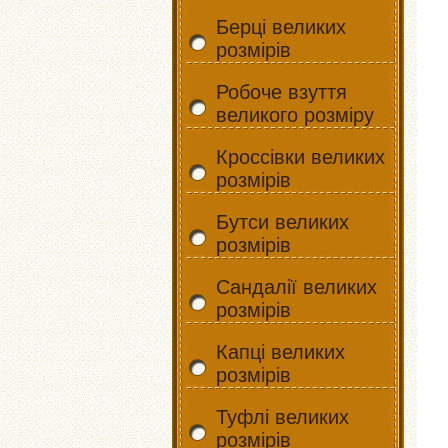
Берці великих
розмірів
Робоче взуття
великого розміру
Кроссівки великих
розмірів
Бутси великих
розмірів
Сандалії великих
розмірів
Капці великих
розмірів
Туфлі великих
розмірів