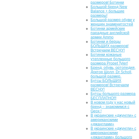
размеров! Ботинки
Большой бренд New
Balance + большие
размеры!
Большой размер обуви у
женщин знаменитостей
Ботинки армейские
парадные английской
армии Ammo
Ботинки и берцы
БОЛЬШИХ размеров!
Встречаем ВЕСНУ!
Ботинки кожаные
утепленные большого
размера Propet Tyler!
Бренд, обувь, ортопедия,
Доктор Шолл, Dr Scholl,
большой размер.
Бутсы БОЛЬШИХ
размеров! Встречаем
ВЕСНУ!
Бутсы большого размера
БЕСПЛАТНО!!!
В новом году у нас новый
бренд – знакомимся с
Geox !
В украинские «джунгли» с
американскими
«джанглами»
В украинские «джунгли» с
американскими
«джанглами» большого