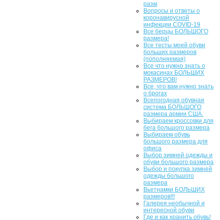
разм
Вопросы и ответы о
коронавирусной
инфекции COVID-19
Все берцы БОЛЬШОГО
размера!
Все тесты моей обуви
больших размеров
(пополняемая)
Все что нужно знать о
мокасинах БОЛЬШИХ
РАЗМЕРОВ!
Все, что вам нужно знать
о брогах
Всепогодная обувная
система БОЛЬШОГО
размера армии США.
Выбираем кроссовки для
бега большого размера
Выбираем обувь
большого размера для
офиса
Выбор зимней одежды и
обуви большого размера
Выбор и покупка зимней
одежды большого
размера
Вьетнамки БОЛЬШИХ
размеров!!!
Галерея необычной и
интересной обуви
Где и как хранить обувь!