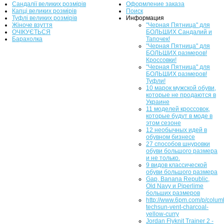
Сандалії великих розмірів
Оформление заказа
Капці великих розмірів
Поиск
Туфлі великих розмірів
Информация
Жіноче взуття
"Черная Пятница" для
ОЧІКУЄТЬСЯ
БОЛЬШИХ Сандалий и
Барахолка
Тапочек!
"Черная Пятница" для
БОЛЬШИХ размеров!
Кроссовки!
"Черная Пятница" для
БОЛЬШИХ размеров!
Туфли!
10 марок мужской обуви,
которые не продаются в
Украине
11 моделей кроссовок,
которые будут в моде в
этом сезоне
12 необычных идей в
обувном бизнесе
27 способов шнуровки
обуви большого размера
и не только.
9 видов классической
обуви большого размера
Gap, Banana Republic,
Old Navy и Piperlime
больших размеров
http://www.6pm.com/p/colum
techsun-vent-charcoal-
yellow-curry
Jordan Flyknit Trainer 2 -