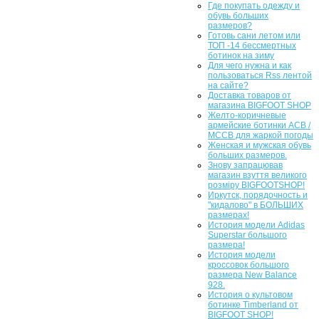
Где покупать одежду и
обувь больших
размеров?
Готовь сани летом или
ТОП -14 бессмертных
ботинок на зиму
Для чего нужна и как
пользоваться Rss лентой
на сайте?
Доставка товаров от
магазина BIGFOOT SHOP
Желто-коричневые
армейские ботинки ACB /
MCCB для жаркой погоды
Женская и мужская обувь
больших размеров.
Знову запрацював
магазин взуття великого
розміру BIGFOOTSHOP!
Иркутск, порядочность и
"кидалово" в БОЛЬШИХ
размерах!
История модели Adidas
Superstar большого
размера!
История модели
кроссовок большого
размера New Balance
928.
История о культовом
ботинке Timberland от
BIGFOOT SHOP!