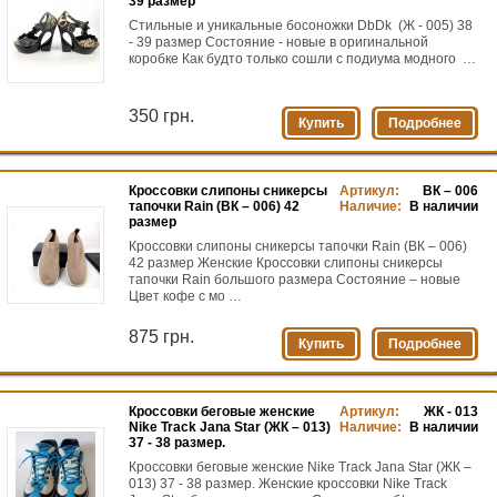
39 размер
Стильные и уникальные босоножки DbDk (Ж - 005) 38
- 39 размер Состояние - новые в оригинальной
коробке Как будто только сошли с подиума модного …
350 грн.
Купить
Подробнее
Кроссовки слипоны сникерсы
Артикул:
ВК – 006
тапочки Rain (ВК – 006) 42
Наличие:
В наличии
размер
Кроссовки слипоны сникерсы тапочки Rain (ВК – 006)
42 размер Женские Кроссовки слипоны сникерсы
тапочки Rain большого размера Состояние – новые
Цвет кофе с мо …
875 грн.
Купить
Подробнее
Кроссовки беговые женские
Артикул:
ЖК - 013
Nike Track Jana Star (ЖК – 013)
Наличие:
В наличии
37 - 38 размер.
Кроссовки беговые женские Nike Track Jana Star (ЖК –
013) 37 - 38 размер. Женские кроссовки Nike Track