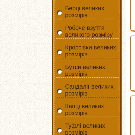
Берці великих
розмірів
Робоче взуття
великого розміру
Кроссівки великих
розмірів
Бутси великих
розмірів
Сандалії великих
розмірів
Капці великих
розмірів
Туфлі великих
розмірів