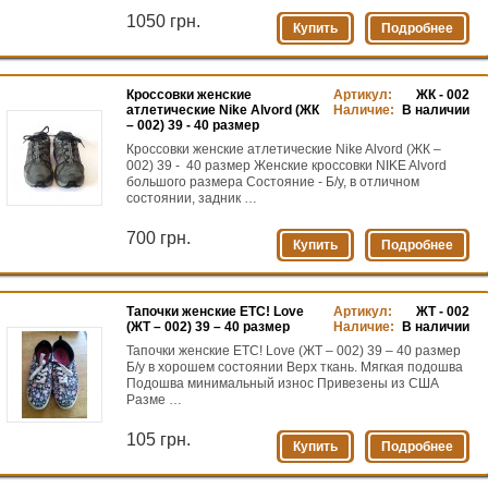
1050 грн.
Купить
Подробнее
Кроссовки женские
Артикул:
ЖК - 002
атлетические Nike Alvord (ЖК
Наличие:
В наличии
– 002) 39 - 40 размер
Кроссовки женские атлетические Nike Alvord (ЖК –
002) 39 - 40 размер Женские кроссовки NIKE Alvord
большого размера Состояние - Б/у, в отличном
состоянии, задник …
700 грн.
Купить
Подробнее
Тапочки женские ETC! Love
Артикул:
ЖТ - 002
(ЖТ – 002) 39 – 40 размер
Наличие:
В наличии
Тапочки женские ETC! Love (ЖТ – 002) 39 – 40 размер
Б/у в хорошем состоянии Верх ткань. Мягкая подошва
Подошва минимальный износ Привезены из США
Разме …
105 грн.
Купить
Подробнее