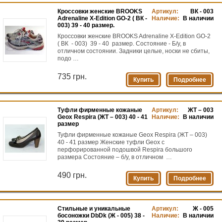
Кроссовки женские BROOKS
Артикул:
ВК - 003
Adrenaline X-Edition GO-2 ( ВК -
Наличие:
В наличии
003) 39 - 40 размер.
Кроссовки женские BROOKS Adrenaline X-Edition GO-2
( ВК - 003) 39 - 40 размер. Состояние - Б/у, в
отличном состоянии. Задники целые, носки не сбиты,
подо …
735 грн.
Купить
Подробнее
Туфли фирменные кожаные
Артикул:
ЖТ – 003
Geox Respira (ЖТ – 003) 40 - 41
Наличие:
В наличии
размер
Туфли фирменные кожаные Geox Respira (ЖТ – 003)
40 - 41 размер Женские туфли Geox с
перфорированной подошвой Respira большого
размера Состояние – б/у, в отличном …
490 грн.
Купить
Подробнее
Стильные и уникальные
Артикул:
Ж - 005
босоножки DbDk (Ж - 005) 38 -
Наличие:
В наличии