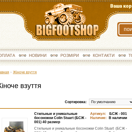
Ваша кор
ОПЛАТА
НОВИНИ
РОЗМІРИ
КОНТАКТИ
Т
авная
»
Жіноче взуття
іноче взуття
Сортировка:
Стильные и уникальные
Артикул:
БСЖ - 001
босоножки Colin Stuart (БСЖ -
Наличие:
В наличии
001) 40 размер
Стильные и уникальные босоножки Colin Stuart (БСЖ -