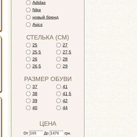
Adidas
Nike
новый бренд
Asics
СТЕЛЬКА (СМ)
25
27
25,5
27,5
26
28
26,5
29
РАЗМЕР ОБУВИ
37
41
38
41,5
39
42
40
44
ЦЕНА
От
До
грн.