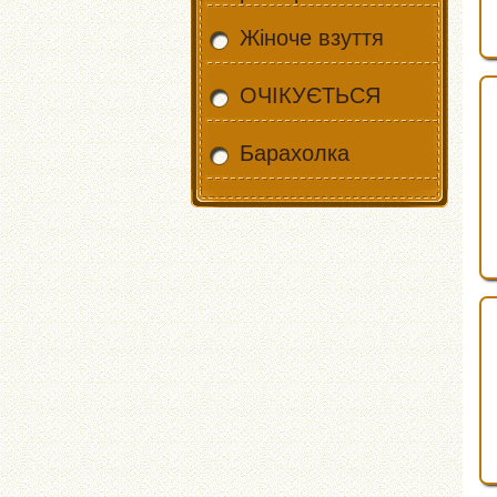
Жіноче взуття
ОЧІКУЄТЬСЯ
Барахолка