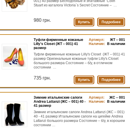
001) 40 размер Бесподобные и эпатажные Colin
Stuart из каталога Victoria´s Secret Состояние – …
980 грн.
Купить
Подробнее
Туфли фирменные кожаные
Артикул:
ЖТ – 001
Lilly's Closet (ЖТ – 001) 41
Наличие:
В наличии
размер
Туфли фирменные кожаные Lilly's Closet (ЖТ – 001) 41
размер Оригинальные кожаные туфли Lilly's Closet
большого размера Состояние – б/у, в отличном
состоянии …
735 грн.
Купить
Подробнее
Зимние итальянские сапоги
Артикул:
ЖС – 001
Andrea Lattanzi (ЖС – 001) 40 -
Наличие:
В наличии
41 размер
Зимние итальянские сапоги Andrea Lattanzi (ЖС – 001)
40 - 41 размер Итальянские сапоги на цигейке Andrea
Lattanzi большого размера Состояние – б/у, в хорошем
состоянии …