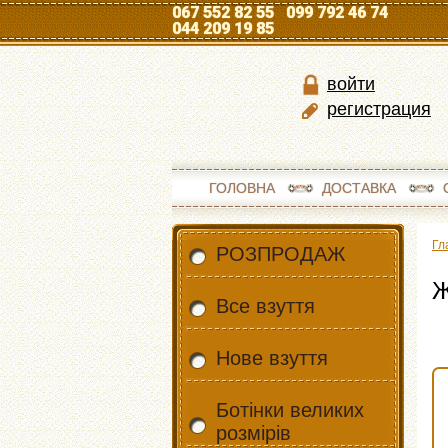
067 552 82 55 099 792 46 74
044 209 19 85
войти
регистрация
ГОЛОВНА
ДОСТАВКА
Гл
РОЗПРОДАЖ
Ж
Все взуття
Нове взуття
Ботінки великих
розмірів