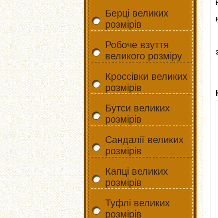
Берці великих
розмірів
Робоче взуття
великого розміру
Кроссівки великих
розмірів
Бутси великих
розмірів
Сандалії великих
розмірів
Капці великих
розмірів
Туфлі великих
розмірів