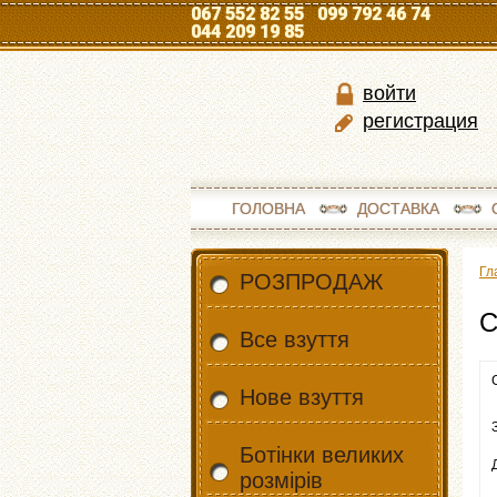
067 552 82 55 099 792 46 74
044 209 19 85
войти
регистрация
ГОЛОВНА
ДОСТАВКА
Гл
РОЗПРОДАЖ
С
Все взуття
Нове взуття
Ботінки великих
розмірів