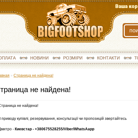
Ваша кор
ОПЛАТА
НОВИНИ
РОЗМІРИ
КОНТАКТИ
Т
авная
»
Страница не найдена!
траница не найдена!
Страница не найдена!
З приводу купівлі, резервування, консультації чи пропозицій звертайтесь
Дмитро -
Киевстар - +380675528255/
Viber/WhatsA
app