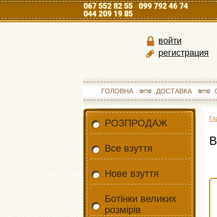
067 552 82 55 099 792 46 74
044 209 19 85
войти
регистрация
ГОЛОВНА
ДОСТАВКА
Гл
РОЗПРОДАЖ
В
Все взуття
Нове взуття
Ботінки великих
розмірів