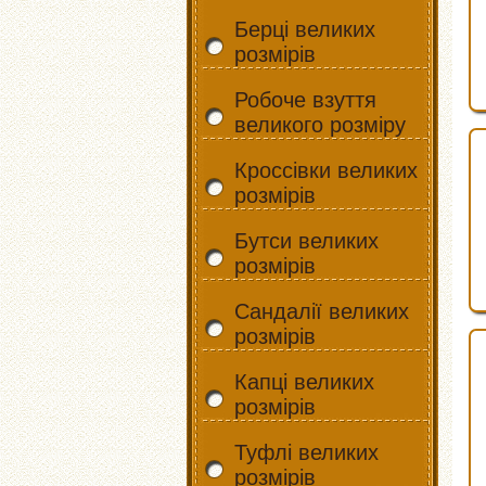
Берці великих
розмірів
Робоче взуття
великого розміру
Кроссівки великих
розмірів
Бутси великих
розмірів
Сандалії великих
розмірів
Капці великих
розмірів
Туфлі великих
розмірів