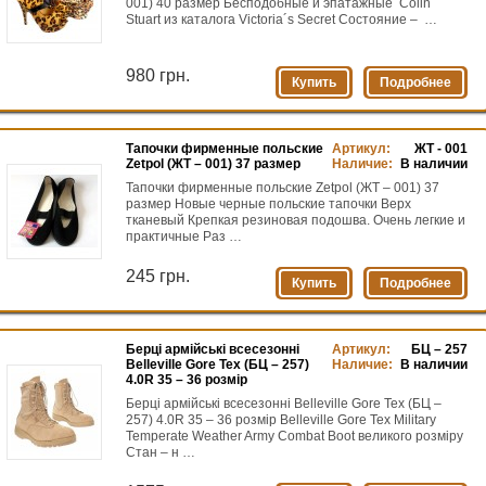
001) 40 размер Бесподобные и эпатажные Colin
Stuart из каталога Victoria´s Secret Состояние – …
980 грн.
Купить
Подробнее
Тапочки фирменные польские
Артикул:
ЖТ - 001
Zetpol (ЖТ – 001) 37 размер
Наличие:
В наличии
Тапочки фирменные польские Zetpol (ЖТ – 001) 37
размер Новые черные польские тапочки Верх
тканевый Крепкая резиновая подошва. Очень легкие и
практичные Раз …
245 грн.
Купить
Подробнее
Берці армійські всесезонні
Артикул:
БЦ – 257
Belleville Gore Tex (БЦ – 257)
Наличие:
В наличии
4.0R 35 – 36 розмір
Берці армійські всесезонні Belleville Gore Tex (БЦ –
257) 4.0R 35 – 36 розмір Belleville Gore Tex Military
Temperate Weather Army Combat Boot великого розміру
Стан – н …