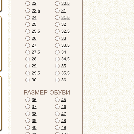
22
30,5
22,5
31
24
31,5
25
32
25,5
32,5
26
33
27
33,5
27,5
34
28
34,5
29
35
29,5
35,5
30
36
РАЗМЕР ОБУВИ
36
45
37
46
38
47
39
48
40
49