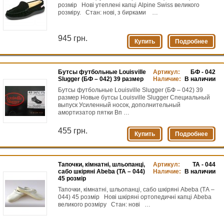
розмір Нові утеплені капці Alpine Swiss великого
розміру. Стан: нові, з бирками …
945 грн.
Купить
Подробнее
Бутсы футбольные Louisville
Артикул:
БФ - 042
Slugger (БФ – 042) 39 размер
Наличие:
В наличии
Бутсы футбольные Louisville Slugger (БФ – 042) 39
размер Новые бутсы Louisville Slugger Специальный
выпуск Усиленный носок, дополнительный
амортизатор пятки Вп …
455 грн.
Купить
Подробнее
Тапочки, кімнатні, шльопанці,
Артикул:
ТА - 044
сабо шкіряні Abeba (ТА – 044)
Наличие:
В наличии
45 розмір
Тапочки, кімнатні, шльопанці, сабо шкіряні Abeba (ТА –
044) 45 розмір Нові шкіряні ортопедичні капці Abeba
великого розміру Стан: нові …