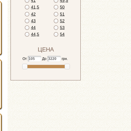
41
49,5
41,5
50
42
51
43
52
44
53
44,5
54
ЦЕНА
От
До
грн.