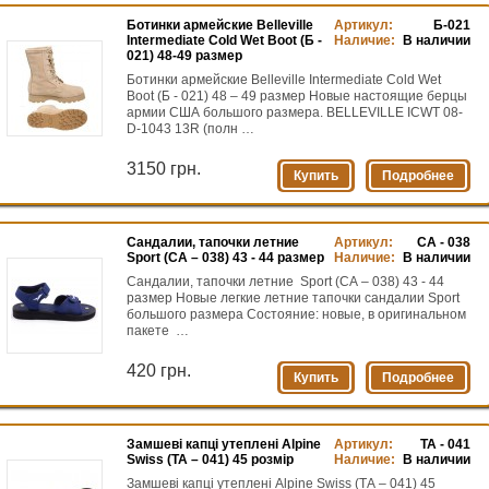
Ботинки армейские Belleville
Артикул:
Б-021
Intermediate Cold Wet Boot (Б -
Наличие:
В наличии
021) 48-49 размер
Ботинки армейские Belleville Intermediate Cold Wet
Boot (Б - 021) 48 – 49 размер Новые настоящие берцы
армии США большого размера. BELLEVILLE ICWT 08-
D-1043 13R (полн …
3150 грн.
Купить
Подробнее
Сандалии, тапочки летние
Артикул:
СА - 038
Sport (СА – 038) 43 - 44 размер
Наличие:
В наличии
Сандалии, тапочки летние Sport (СА – 038) 43 - 44
размер Новые легкие летние тапочки сандалии Sport
большого размера Состояние: новые, в оригинальном
пакете …
420 грн.
Купить
Подробнее
Замшеві капці утеплені Alpine
Артикул:
ТА - 041
Swiss (ТА – 041) 45 розмір
Наличие:
В наличии
Замшеві капці утеплені Alpine Swiss (ТА – 041) 45