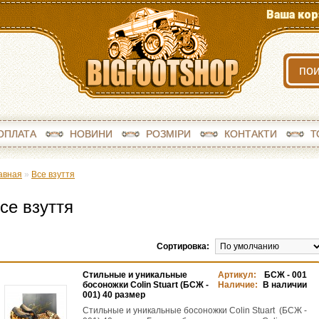
Ваша кор
ОПЛАТА
НОВИНИ
РОЗМІРИ
КОНТАКТИ
Т
авная
»
Все взуття
се взуття
Сортировка:
Стильные и уникальные
Артикул:
БСЖ - 001
босоножки Colin Stuart (БСЖ -
Наличие:
В наличии
001) 40 размер
Стильные и уникальные босоножки Colin Stuart (БСЖ -