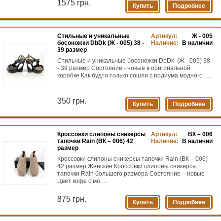
1575 грн.
Купить
Подробнее
Стильные и уникальные
Артикул:
Ж - 005
босоножки DbDk (Ж - 005) 38 -
Наличие:
В наличии
39 размер
Стильные и уникальные босоножки DbDk (Ж - 005) 38
- 39 размер Состояние - новые в оригинальной
коробке Как будто только сошли с подиума модного …
350 грн.
Купить
Подробнее
Кроссовки слипоны сникерсы
Артикул:
ВК – 006
тапочки Rain (ВК – 006) 42
Наличие:
В наличии
размер
Кроссовки слипоны сникерсы тапочки Rain (ВК – 006)
42 размер Женские Кроссовки слипоны сникерсы
тапочки Rain большого размера Состояние – новые
Цвет кофе с мо …
875 грн.
Купить
Подробнее