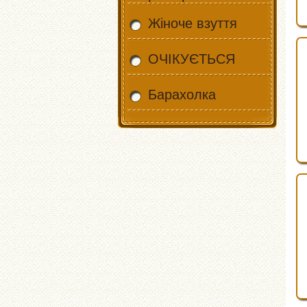
Жіноче взуття
ОЧІКУЄТЬСЯ
Барахолка