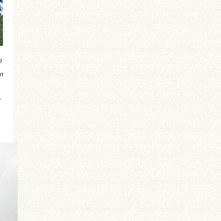
о
ют
ь