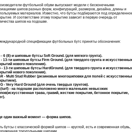
оизводители футбольной обуви выпускают модели с бесконечными
риациями шипов разных форм, конфигураций, размеров, дизайна, длины и
пользуемых материалов. Известно, что бутсы подбираются под определенно
крытие. И соответствие этому покрытию зависит в первую очередь от
личества шипов на подошве.
международной спецификации футбольных бутс приняты обозначения:
 - 6 (8)-и шиповые бутсы Soft Ground. (для мягкого грунта).
 - 13-ти шиповые бутсы Firm Ground. (для твердого грунта и искусственны
крытий нового поколения).
 - 13-ти шиповые бутсы HardGround. (для твердого грунта и искусственны
крытий нового поколения).
R - Multi Stud Rubber (резиновые многошиповки для полей с искусственн
крытием).
G - Very Hard Ground (для очень твердых грунтов).
 (turf) - на подошве расположено много маленьких невысоких
пов(искусственная трава, гравий, жесткие покрытия, бетонное покрытие,
ег).
е один важный момент — форма шипов.
ть бутсы с классической формой шипов — круглой, есть и современная обувь,
оруженная треугольными шипами.