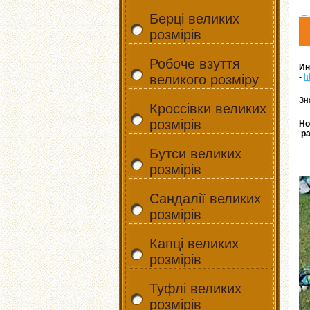
Берці великих
розмірів
Робоче взуття
Ин
великого розміру
-
h
Зн
Кроссівки великих
розмірів
Но
ра
Бутси великих
розмірів
Сандалії великих
розмірів
Капці великих
розмірів
Туфлі великих
розмірів