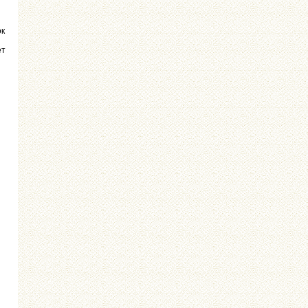
ок
ет