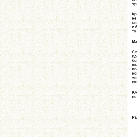
чу
Кр
не
он
и 
то
Ма
Се
ид
бо
шь
по
но
«я
св
Юн
не
Ра