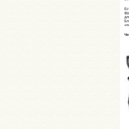
Ес
фу
дл
Бл
«п
Чт