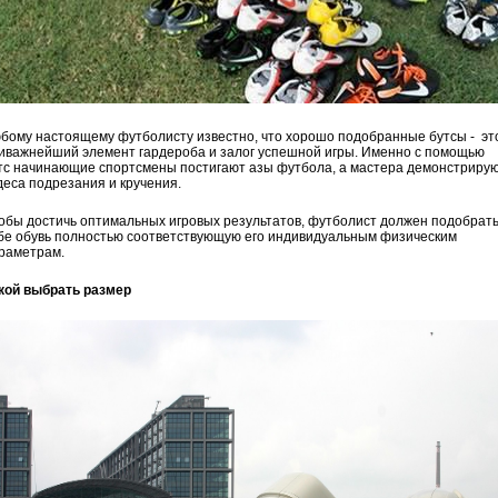
бому настоящему футболисту известно, что хорошо подобранные бутсы - эт
иважнейший элемент гардероба и залог успешной игры. Именно с помощью
тс начинающие спортсмены постигают азы футбола, а мастера демонстриру
деса подрезания и кручения.
обы достичь оптимальных игровых результатов, футболист должен подобрат
бе обувь полностью соответствующую его индивидуальным физическим
раметрам.
кой выбрать размер