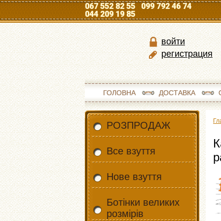
067 552 82 55 099 792 46 74
044 209 19 85
войти
регистрация
ГОЛОВНА
ДОСТАВКА
Гл
РОЗПРОДАЖ
К
Все взуття
р
Нове взуття
Ботінки великих
розмірів