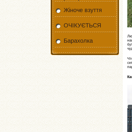
Жіноче взуття
ОЧІКУЄТЬСЯ
Лю
Барахолка
на
бу
чу
Чт
се
па
Ка