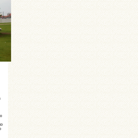
я
го
ко
о