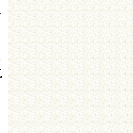
е
х
х
ым