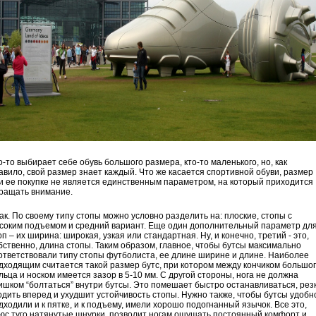
о-то выбирает себе обувь большого размера, кто-то маленького, но, как
авило, свой размер знает каждый. Что же касается спортивной обуви, размер
и ее покупке не является единственным параметром, на который приходится
ращать внимание.
ак. По своему типу стопы можно условно разделить на: плоские, стопы с
соким подъемом и средний вариант. Еще один дополнительный параметр дл
оп – их ширина: широкая, узкая или стандартная. Ну, и конечно, третий - это,
бственно, длина стопы. Таким образом, главное, чтобы бутсы максимально
ответствовали типу стопы футболиста, ее длине ширине и длине. Наиболее
дходящим считается такой размер бутс, при котором между кончиком большо
льца и носком имеется зазор в 5-10 мм. С другой стороны, нога не должна
ишком “болтаться” внутри бутсы. Это помешает быстро останавливаться, рез
одить вперед и ухудшит устойчивость стопы. Нужно также, чтобы бутсы удобн
дходили и к пятке, и к подъему, имели хорошо подогнанный язычок. Все это,
юс туго натянутые шнурки, позволит ногам ощущать постоянный комфорт и