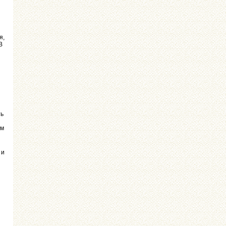
я,
В
ть
им
 и