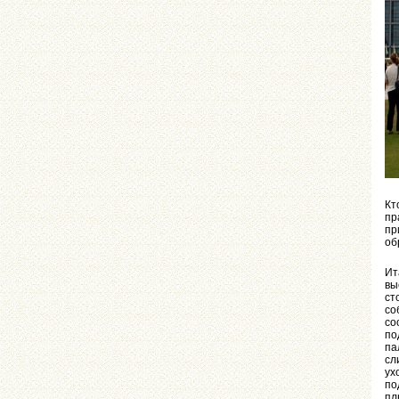
Кт
пр
пр
об
Ит
вы
ст
со
со
по
па
сл
ух
по
пл