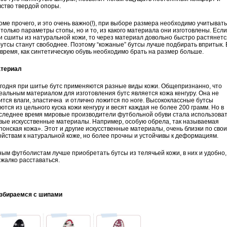
вство твердой опоры.
оме прочего, и это очень важно(!), при выборе размера необходимо учитывать
 только параметры стопы, но и то, из какого материала они изготовлены. Если
и сшиты из натуральной кожи, то через материал довольно быстро растянетс
бутсы станут свободнее. Поэтому “кожаные” бутсы лучше подбирать впритык. 
 время, как синтетическую обувь необходимо брать на размер больше.
териал
годня при шитье бутс применяются разные виды кожи. Общепризнанно, что
еальным материалом для изготовления бутс является кожа кенгуру. Она не
ится влаги, эластична и отлично ложится по ноге. Высококлассные бутсы
ются из цельного куска кожи кенгуру и весят каждая не более 200 грамм. Но в
следнее время мировые производители футбольной обуви стала использова
вые искусственные материалы. Например, особую обрела, так называемая
понская кожа». Этот и другие искусственные материалы, очень близки по сво
ойствам к натуральной коже, но более прочны и устойчивы к деформациям.
ым футболистам лучше приобретать бутсы из телячьей кожи, в них и удобно,
 жалко расставаться.
збираемся с шипами