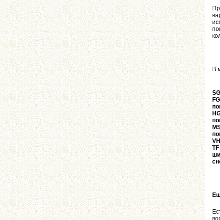
Пр
ва
ис
по
ко
В 
SG
FG
по
HG
по
MS
по
VH
TF
ши
сн
Ещ
Ес
во