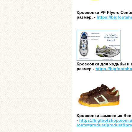
Кроссовки
PF Flyers Cent
размер
. -
https://bigfoots
Кроссовки для ходьбы и фит
размер -
https://bigfootsh
Кроссовки замшевые Ben S
-
https://bigfootshop.com.
route=product/product&pr