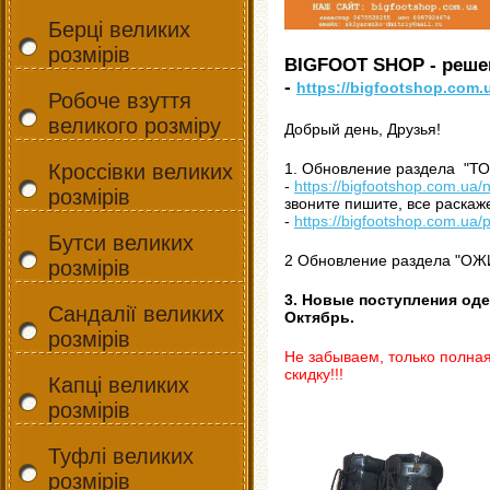
Берці великих
розмірів
BIGFOOT SHOP - реш
-
https://bigfootshop.com.
Робоче взуття
великого розміру
Добрый день, Друзья!
Кроссівки великих
1. Обновление раздела "Т
-
https://bigfootshop.com.ua
розмірів
звоните пишите, все раска
-
https://bigfootshop.com.ua
Бутси великих
2 Обновление раздела "О
розмірів
3. Новые поступления од
Сандалії великих
Октябрь.
розмірів
Не забываем, только полна
скидку!!!
Капці великих
розмірів
Туфлі великих
розмірів