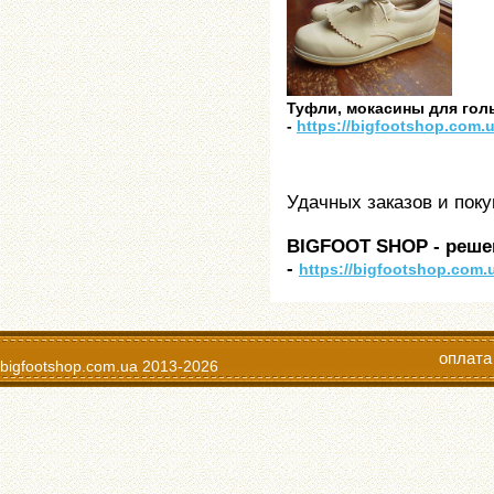
Туфли, мокасины для го
-
https://bigfootshop.com.u
Удачных заказов и поку
BIGFOOT SHOP - реш
-
https://bigfootshop.com.
оплата
bigfootshop.com.ua
2013-2026