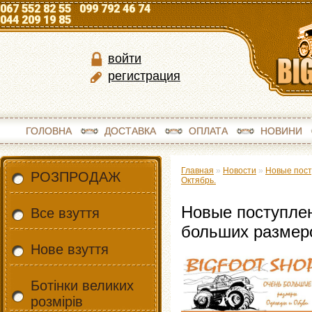
067 552 82 55 099 792 46 74
044 209 19 85
войти
регистрация
ГОЛОВНА
ДОСТАВКА
ОПЛАТА
НОВИНИ
Главная
»
Новости
»
Новые пост
РОЗПРОДАЖ
Октябрь.
Новые поступле
Все взуття
больших размер
Нове взуття
Ботінки великих
розмірів