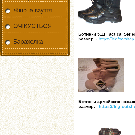
Жіноче взуття
ОЧІКУЄТЬСЯ
Ботинки 5.11 Tactical Serie
размер.
-
https://bigfootsho
Барахолка
Ботинки армейские кожан
размер. -
https://bigfoots