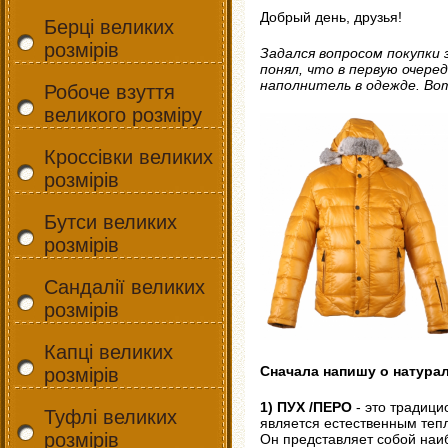
Добрый день, друзья!
Берці великих
розмірів
Задался вопросом покупки
понял, что в первую очере
наполнитель в одежде. Во
Робоче взуття
великого розміру
Кроссівки великих
розмірів
Бутси великих
розмірів
Сандалії великих
розмірів
Капці великих
Сначала напишу о натура
розмірів
1) ПУХ /ПЕРО
- это традици
Туфлі великих
является естественным теп
розмірів
Он представляет собой наи