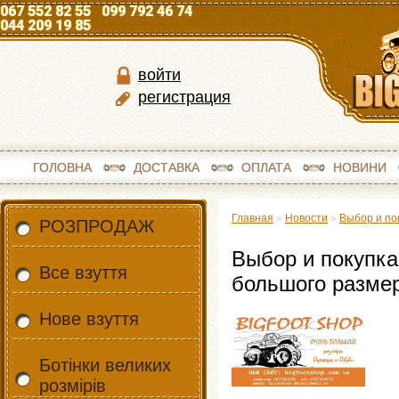
067 552 82 55 099 792 46 74
044 209 19 85
войти
регистрация
ГОЛОВНА
ДОСТАВКА
ОПЛАТА
НОВИНИ
Главная
»
Новости
»
Выбор и по
РОЗПРОДАЖ
Выбор и покупк
Все взуття
большого разме
Нове взуття
Ботінки великих
розмірів