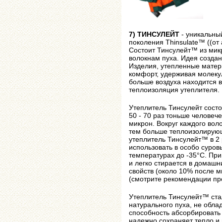
7) ТИНСУЛЕЙТ
- уникальный
поколения Thinsulate™ ((от а
Состоит Тинсулейт™ из мик
волокнам пуха. Идея создан
Изделия, утепленные матер
комфорт, удерживая молеку
больше воздуха находится 
теплоизоляция утеплителя.
Утеплитель Тинсулейт состо
50 - 70 раз тоньше человече
микрон. Вокруг каждого вол
тем больше теплоизолирующ
утеплитель Тинсулейт™ в 2 
использовать в особо суров
температурах до -35°С. При
и легко стирается в домашн
свойств (около 10% после м
(смотрите рекомендации про
Утеплитель Тинсулейт™ ста
натурального пуха, не обла
способность абсорбировать 
надежно сохраняет тепло и