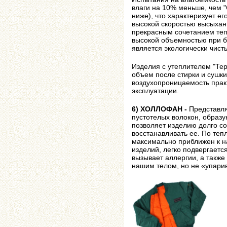
влаги на 10% меньше, чем "
ниже), что характеризует е
высокой скоростью высыхан
прекрасным сочетанием теп
высокой объемностью при б
является экологически чист
Изделия с утеплителем "Те
объем после стирки и сушки
воздухопроницаемость прак
эксплуатации.
6) ХОЛЛОФАН -
Представля
пустотелых волокон, образ
позволяет изделию долго с
восстанавливать ее. По т
максимально приближен к на
изделий, легко подвергается
вызывает аллергии, а также
нашим телом, но не «упари