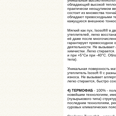
уникальный высокотехнолог
обладающий высокой тепло
практически неощутимом ве
состоит из множества тонча
обладают превосходными т
кажущуюся внешнюю тонкос
Мягкий как пух, Isosoft® в 
утеплителей, легко восстан
её даже после многочисленн
гарантирует превосходное 
деятельности. Не вызывает 
химчистки. Легко стирается
и при +5°Cи при -40°C. Об
тела).
Уникальная поверхность ма
утеплитель Isosoft ® с раз
износа. Не вызывает аллерг
легко стирается, быстро сох
4) ТЕРМОФАБ
- 100% - пол
новейшим технологиям, им
(пузырькового типа) структу
последним технологиям, ре
суровых климатических пояс