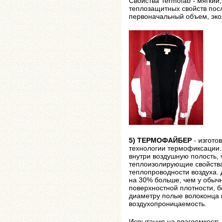
Свойства Termofab - мягкий,
теплозащитных свойств посл
первоначальный объем, эко
5) ТЕРМОФАЙБЕР
- изгото
технологии термофиксации.
внутри воздушную полость, 
теплоизолирующие свойства
теплопроводности воздуха.
на 30% больше, чем у обычн
поверхностной плотности, 
диаметру полые волоконца
воздухопроницаемость.
Испытания на влагоемкость