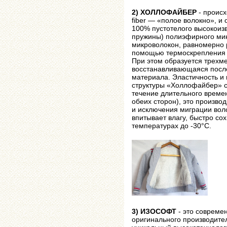
2) ХОЛЛОФАЙБЕР
- происх
fiber — «полое волокно», и 
100% пустотелого высокоиз
пружины) полиэфирного мик
микроволокон, равномерно 
помощью термоскрепления (
При этом образуется трехм
восстанавливающаяся после
материала. Эластичность и
структуры «Холлофайбер» с
течение длительного време
обеих сторон), это произво
и исключения миграции во
впитывает влагу, быстро со
температурах до -30°С.
3) ИЗОСОФТ
- это совреме
оригинального производителя