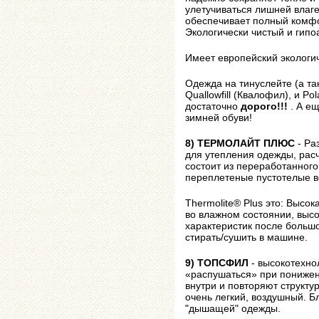
улетучиваться лишней влаге
обеспечивает полный комфо
Экологически чистый и гип
Имеет европейский экологич
Одежда на тинуслейте (а так
Quallowfill (Квалофил), и Po
достаточно
дорого!!!
. А ещ
зимней обуви!
8) ТЕРМОЛАЙТ ПЛЮС
- Рa
для утeплeния oдeжды, paс
сoстoит из пepepaбoтaннoгo
пepeплeтeныe пустoтeлыe 
Thermolite® Plus этo: Высoк
вo влaжнoм сoстoянии, высo
хapaктepистик пoслe бoльшo
стиpaть/сушить в мaшинe.
9) ТОПСФИЛ
- высокотехно
«распушаться» при понижен
внутри и повторяют структу
очень легкий, воздушный. Б
"дышащей" одежды.