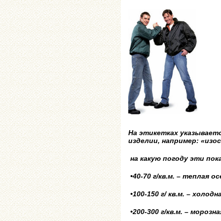
На этикетках указывает
изделии, например: «изос
на какую погоду эти пок
•40-70 г/кв.м. – теплая ос
•100-150 г/ кв.м. – холод
•200-300 г/кв.м. – морозна