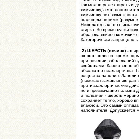
как можно реже стирать изд
химчистку, а это дополнител
химчистку нет возможности 
щадящем режиме (разумеетс
Нежелательна, но в исключ
стирка. Во время сушки из
образовавшиеся комочки» с 
Категорически запрещено гл
2) ШЕРСТЬ (овчина) -
широ
шерсть полезна: кроме нор
при лечении заболеваний су
свойствами. Качественно о
абсолютно неаллергична. Т
вещество ланолин. Ланолин
(помогает заживлению ран 
противоаллергическим дейст
но и чрезвычайно полезна 
и полезная - шерсть мерино
сохраняет тепло, хорошо вп
влажной. Это самый оптим
наполнителя. Допускается 