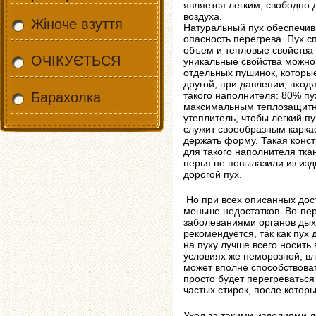
является легким, свободно
воздуха.
Жіноче взуття
Натуральный пух обеспечив
опасность перегрева. Пух с
объем и тепловые свойства 
ОЧІКУЄТЬСЯ
уникальные свойства можно 
отдельных пушинок, которые
другой, при давлении, вход
Барахолка
такого наполнителя: 80% пу
максимальным теплозащитн
утеплитель, чтобы легкий п
служит своеобразным карк
держать форму. Такая конст
для такого наполнителя тка
перья не повылазили из изд
дорогой пух.
Но при всех описанных дос
меньше недостатков. Во-пе
заболеваниями органов дыха
рекомендуется, так как пух
на пуху лучше всего носить
условиях же неморозной, в
может вполне способствова
просто будет перегреваться 
частых стирок, после котор
Уход за такими изделиями 