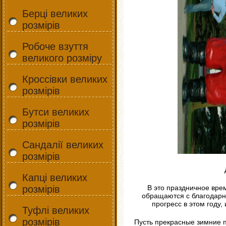
Берці великих
розмірів
Робоче взуття
великого розміру
Кроссівки великих
розмірів
Бутси великих
розмірів
Сандалії великих
розмірів
Капці великих
розмірів
В это праздничное вре
обращаются с благодарн
прогресс в этом году,
Туфлі великих
розмірів
Пусть прекрасные зимние п