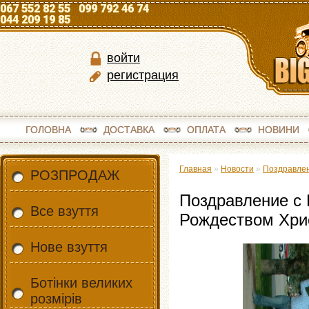
067 552 82 55 099 792 46 74
044 209 19 85
войти
регистрация
ГОЛОВНА
ДОСТАВКА
ОПЛАТА
НОВИНИ
Главная
»
Новости
»
Поздравлен
РОЗПРОДАЖ
Поздравление с
Все взуття
Рождеством Хри
Нове взуття
Ботінки великих
розмірів