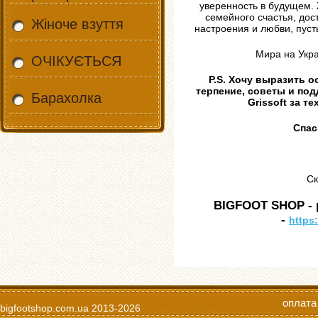
уверенность в будущем. 
семейного счастья, дос
Жіноче взуття
настроения и любви, пуст
Мира на Укра
ОЧІКУЄТЬСЯ
P.S. Хочу выразить о
терпение, советы и под
Барахолка
Grissoft за т
Спас
Ск
BIGFOOT SHOP -
-
https
оплата
bigfootshop.com.ua
2013-2026