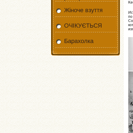
Ke
Жіноче взуття
Ис
по
Co
ОЧІКУЄТЬСЯ
ко
из
Барахолка