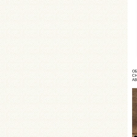
ОБ
СH
АВ