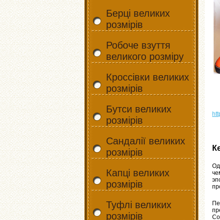
Берці великих
розмірів
Робоче взуття
великого розміру
Кроссівки великих
розмірів
Бутси великих
ht
розмірів
Сандалії великих
К
розмірів
Од
Капці великих
че
эп
розмірів
пр
Туфлі великих
Пе
пр
розмірів
Со