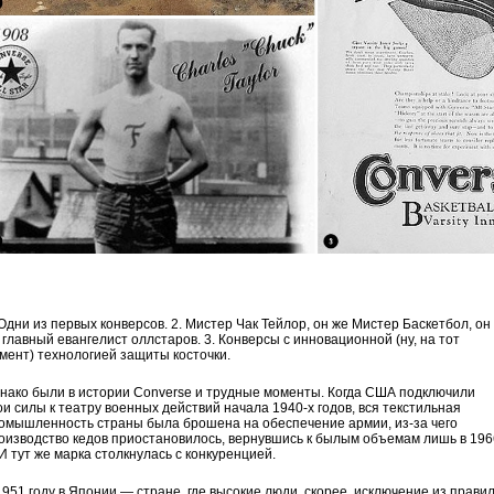
 Одни из первых конверсов. 2. Мистер Чак Тейлор, он же Мистер Баскетбол, он
 главный евангелист оллстаров. 3. Конверсы с инновационной (ну, на тот
мент) технологией защиты косточки.
нако были в истории Converse и трудные моменты. Когда США подключили
ои силы к театру военных действий начала 1940-х годов, вся текстильная
омышленность страны была брошена на обеспечение армии, из-за чего
оизводство кедов приостановилось, вернувшись к былым объемам лишь в 196
 И тут же марка столкнулась с конкуренцией.
1951 году в Японии — стране, где высокие люди, скорее, исключение из правил