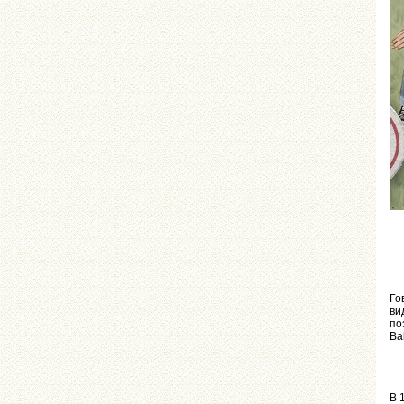
Го
ви
по
Ba
В 