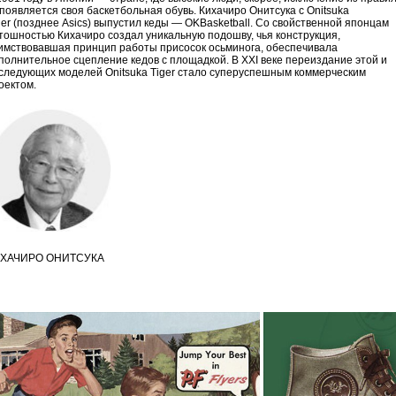
появляется своя баскетбольная обувь. Кихачиро Онитсука с Onitsuka
ger (позднее Asics) выпустил кеды — OKBasketball. Со свойственной японцам
тошностью Кихачиро создал уникальную подошву, чья конструкция,
имствовавшая принцип работы присосок осьминога, обеспечивала
полнительное сцепление кедов с площадкой. В XXI веке переиздание этой и
следующих моделей Onitsuka Tiger стало суперуспешным коммерческим
оектом.
ХАЧИРО ОНИТСУКА