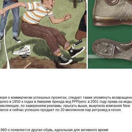
воря о коммерчески успешных проектах, следует также упомянуть возвращен
дного в 1950-х годах в Америке бренда кед PFFlyers: в 2001 году права на кеды
зволяющие, по заверениям рекламы, прыгать выше, выкупила компания New
lance и сейчас уcпешно продает по 20 миллионов пар ретрокед в сезон.
1980-х появляется другая обувь, идеальная для активного время