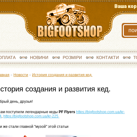
Ваша кор
ОПЛАТА
НОВИНИ
РОЗМІРИ
КОНТАКТИ
Т
авная
»
Новости
»
История создания и развития кед.
стория создания и развития кед.
брый день, друзья!
нам поступили легендарные кеды
PF Flyers
https://bigfootshop.com.ua/kr-
4
,
https://bigfootshop.com.ua/kr-225
и же стали главной "музой" этой статьи