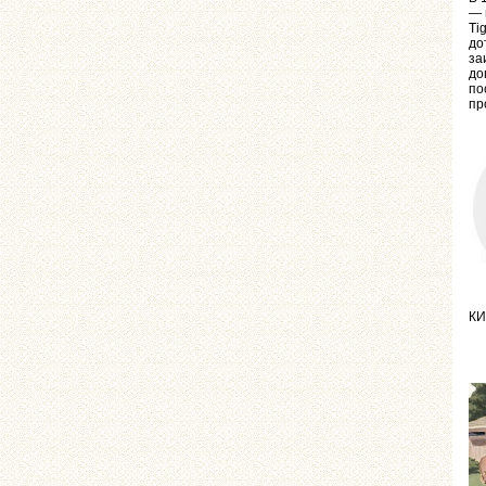
— 
Ti
до
за
до
по
пр
КИ