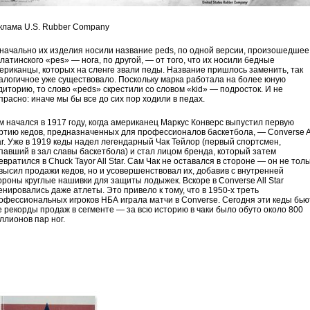
клама U.S. Rubber Company
начально их изделия носили название peds, по одной версии, произошедшее
 латинского «pes» — нога, по другой, — от того, что их носили бедные
ериканцы, которых на сленге звали педы. Название пришлось заменить, так
алогичное уже существовало. Поскольку марка работала на более юную
диторию, то слово «peds» скрестили со словом «kid» — подросток. И не
прасно: иначе мы бы все до сих пор ходили в педах.
м начался в 1917 году, когда американец Маркус Конверс выпустил первую
ртию кедов, предназначенных для профессионалов баскетбола, — Converse A
ar. Уже в 1919 кеды надел легендарный Чак Тейлор (первый спортсмен,
павший в зал славы баскетбола) и стал лицом бренда, который затем
евратился в Chuck Tayor All Star. Сам Чак не оставался в стороне — он не толь
высил продажи кедов, но и усовершенствовал их, добавив с внутренней
ороны круглые нашивки для защиты лодыжек. Вскоре в Converse All Star
енировались даже атлеты. Это привело к тому, что в 1950-х треть
офессиональных игроков НБА играла матчи в Converse. Сегодня эти кеды бью
е рекорды продаж в сегменте — за всю историю в чаки было обуто около 800
ллионов пар ног.