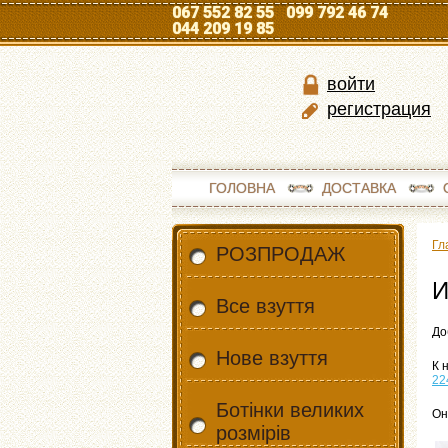
067 552 82 55 099 792 46 74
044 209 19 85
войти
регистрация
ГОЛОВНА
ДОСТАВКА
Гл
РОЗПРОДАЖ
И
Все взуття
До
Нове взуття
К 
22
Ботінки великих
Он
розмірів