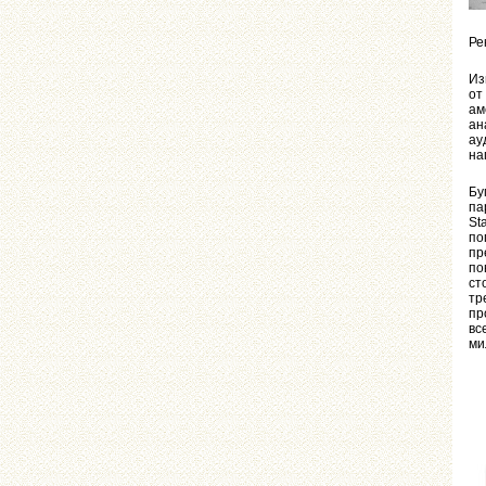
Ре
Из
от
ам
ан
ау
на
Бу
па
St
по
пр
по
ст
тр
пр
вс
ми