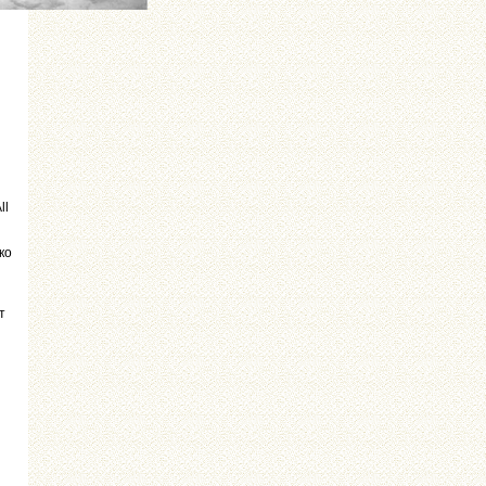
ll
ко
т