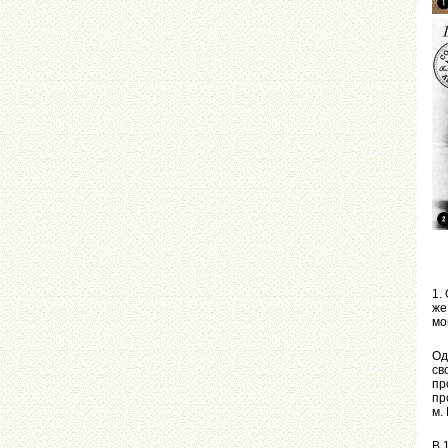
1.
же
мо
Од
св
пр
пр
м.
В 