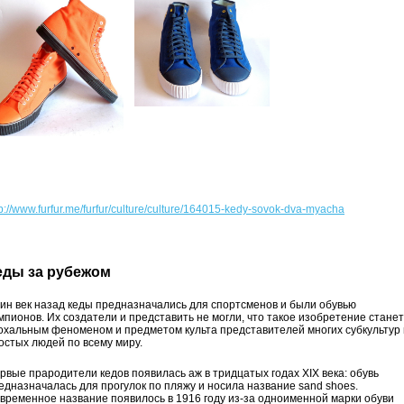
tp://www.furfur.me/furfur/culture/culture/164015-kedy-sovok-dva-myacha
еды за рубежом
ин век назад кеды предназначались для спортсменов и были обувью
мпионов. Их создатели и представить не могли, что такое изобретение станет
охальным феноменом и предметом культа представителей многих субкультур 
остых людей по всему миру.
рвые прародители кедов появилась аж в тридцатых годах XIX века: обувь
едназначалась для прогулок по пляжу и носила название sand shoes.
временное название появилось в 1916 году из-за одноименной марки обуви