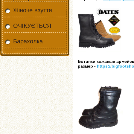
Жіноче взуття
ОЧІКУЄТЬСЯ
Барахолка
Ботинки кожаные армейски
размер -
https://bigfootsh