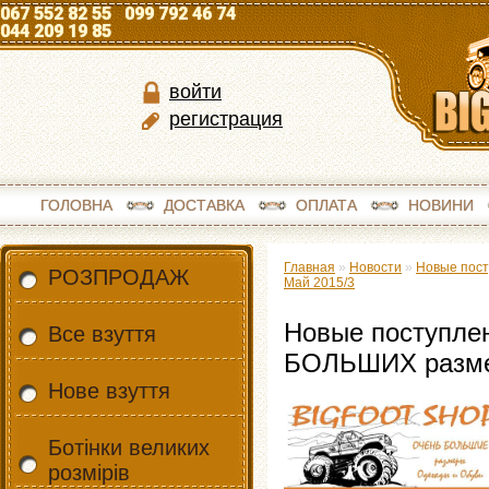
067 552 82 55 099 792 46 74
044 209 19 85
войти
регистрация
ГОЛОВНА
ДОСТАВКА
ОПЛАТА
НОВИНИ
Главная
»
Новости
»
Новые пос
РОЗПРОДАЖ
Май 2015/3
Новые поступле
Все взуття
БОЛЬШИХ разме
Нове взуття
Ботінки великих
розмірів