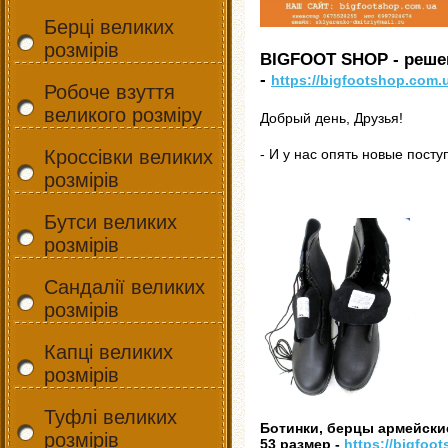
Берці великих
розмірів
BIGFOOT SHOP - реш
-
https://bigfootshop.com.
Робоче взуття
великого розміру
Добрый день, Друзья!
Кроссівки великих
- И у нас опять новые пост
розмірів
Бутси великих
розмірів
Сандалії великих
розмірів
Капці великих
розмірів
Туфлі великих
Ботинки, берцы армейские 
розмірів
53 размер -
https://bigfoo