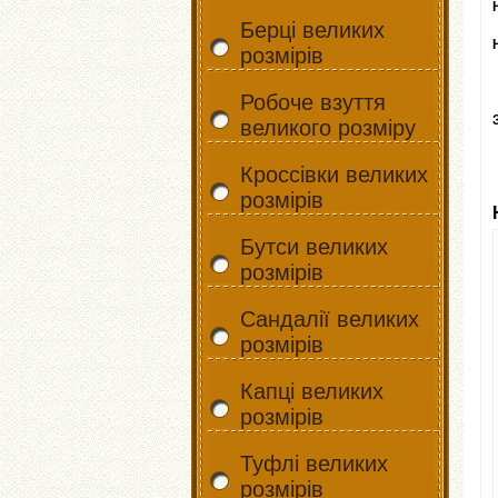
Берці великих
розмірів
Робоче взуття
великого розміру
Кроссівки великих
розмірів
Бутси великих
розмірів
Сандалії великих
розмірів
Капці великих
розмірів
Туфлі великих
розмірів