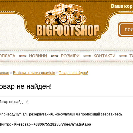
Ваша кор
ОПЛАТА
НОВИНИ
РОЗМІРИ
КОНТАКТИ
Т
авная
»
Ботінки великих розмірів
»
Товар не найден!
овар не найден!
Товар не найден!
З приводу купівлі, резервування, консультації чи пропозицій звертайтесь
Дмитро -
Киевстар - +380675528255/
Viber/WhatsA
app