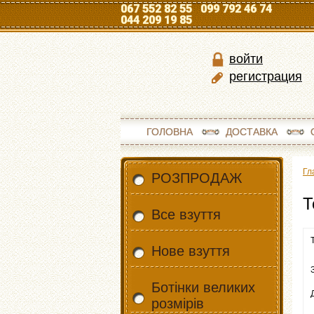
067 552 82 55 099 792 46 74
044 209 19 85
войти
регистрация
ГОЛОВНА
ДОСТАВКА
Гл
РОЗПРОДАЖ
Т
Все взуття
Нове взуття
Ботінки великих
розмірів