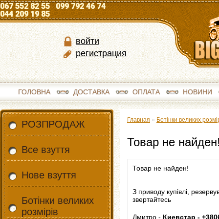
067 552 82 55 099 792 46 74
044 209 19 85
войти
регистрация
ГОЛОВНА
ДОСТАВКА
ОПЛАТА
НОВИНИ
Главная
»
Ботінки великих розмі
РОЗПРОДАЖ
Товар не найден
Все взуття
Товар не найден!
Нове взуття
З приводу купівлі, резерву
Ботінки великих
звертайтесь
розмірів
Дмитро -
Киевстар - +380