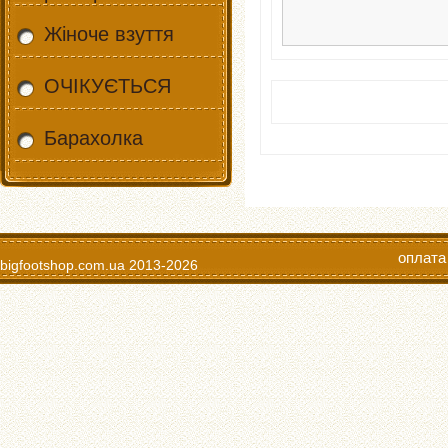
Жіноче взуття
ОЧІКУЄТЬСЯ
Барахолка
оплата
bigfootshop.com.ua
2013-2026