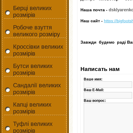
Берці великих
dsklyarenk
Наша почта -
розмірів
Наш сайт -
https://bigfoot
Робоче взуття
великого розміру
Завжди будемо раді Ваш
Кроссівки великих
розмірів
Бутси великих
Написать нам
розмірів
Ваше имя:
Сандалії великих
Ваш E-Mail:
розмірів
Ваш вопрос:
Капці великих
розмірів
Туфлі великих
розмірів