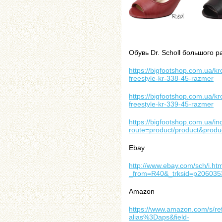
Обувь Dr. Scholl большого 
https://bigfootshop.com.ua/k
freestyle-kr-338-45-razmer
https://bigfootshop.com.ua/k
freestyle-kr-339-45-razmer
https://bigfootshop.com.ua/i
route=product/product&produ
Ebay
http://www.ebay.com/sch/i.ht
_from=R40&_trksid=p206035
Amazon
https://www.amazon.com/s/r
alias%3Daps&field-