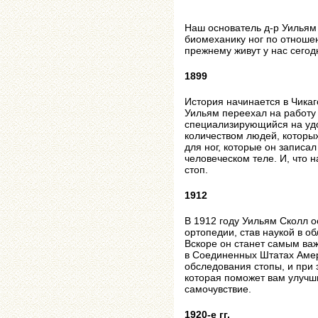
Наш основатель д-р Уильям 
биомеханику ног по отношени
прежнему живут у нас сегод
1899
История начинается в Чикаго
Уильям переехал на работу
специализирующийся на удо
количеством людей, которы
для ног, которые он записал
человеческом теле. И, что 
стоп.
1912
В 1912 году Уильям Сколл 
ортопедии, став наукой в ​​
Вскоре он станет самым ва
в Соединенных Штатах Аме
обследования стопы, и при
которая поможет вам улучш
самочувствие.
1920-е гг.