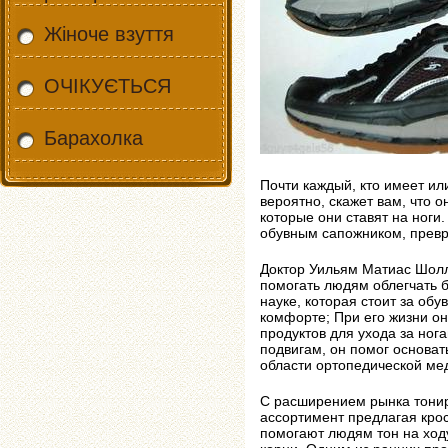
Жіноче взуття
ОЧІКУЄТЬСЯ
Барахолка
Почти каждый, кто имеет ил
вероятно, скажет вам, что 
которые они ставят на ноги
обувным сапожником, прев
Доктор Уильям Матиас Шолл
помогать людям облегчать б
науке, которая стоит за об
комфорте; При его жизни о
продуктов для ухода за ног
подвигам, он помог основа
области ортопедической ме
С расширением рынка тонир
ассортимент предлагая крос
помогают людям тон на ходу