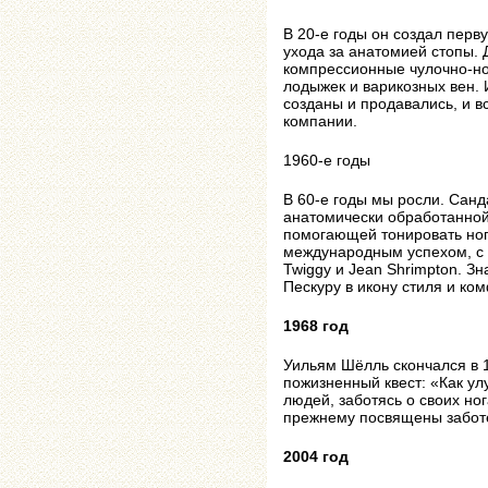
В 20-е годы он создал пер
ухода за анатомией стопы. 
компрессионные чулочно-но
лодыжек и варикозных вен. И
созданы и продавались, и в
компании.
1960-е годы
В 60-е годы мы росли. Санд
анатомически обработанной 
помогающей тонировать ног
международным успехом, с 
Twiggy и Jean Shrimpton. 
Пескуру в икону стиля и ко
1968 год
Уильям Шёлль скончался в 19
пожизненный квест: «Как ул
людей, заботясь о своих но
прежнему посвящены заботе
2004 год