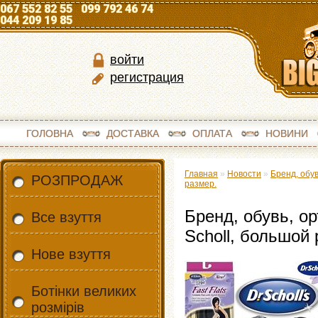
067 552 82 55 099 792 46 74
044 209 19 85
войти
регистрация
ГОЛОВНА
ДОСТАВКА
ОПЛАТА
НОВИНИ
Главная
»
Новости
»
Бренд, обув
РОЗПРОДАЖ
размер.
Бренд, обувь, о
Все взуття
Scholl, большой 
Нове взуття
Ботінки великих
розмірів