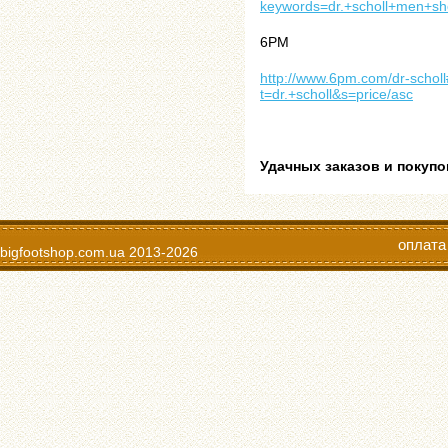
keywords=dr.+scholl+men+
6PM
http://www.6pm.com/dr-schol
t=dr.+scholl&s=price/asc
Удачных заказов и покупо
оплата
bigfootshop.com.ua
2013-2026