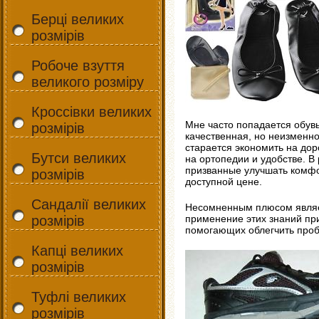
Берці великих
розмірів
Робоче взуття
великого розміру
Кроссівки великих
Мне часто попадается обувь
розмірів
качественная, но неизменн
старается экономить на дор
Бутси великих
на ортопедии и удобстве. В
призванные улучшать комфо
розмірів
доступной цене.
Сандалії великих
Несомненным плюсом являет
розмірів
применение этих знаний при
помогающих облегчить проб
Капці великих
розмірів
Туфлі великих
розмірів