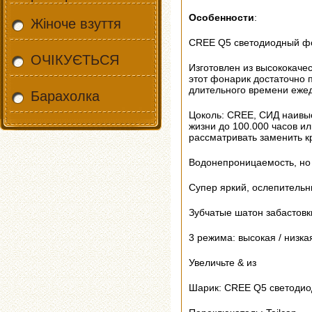
Особенности
:
Жіноче взуття
CREE Q5 светодиодный ф
ОЧІКУЄТЬСЯ
Изготовлен из высококаче
этот фонарик достаточно 
длительного времени еже
Барахолка
Цоколь: CREE, СИД наивы
жизни до 100.000 часов и
рассматривать заменить к
Водонепроницаемость, но н
Супер яркий, ослепитель
Зубчатые шатон забастов
3 режима: высокая / низка
Увеличьте & из
Шарик: CREE Q5 светоди