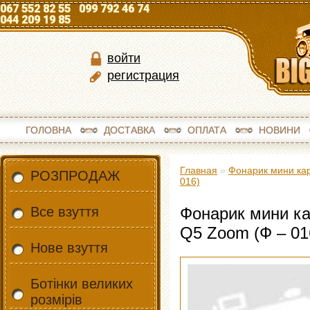
067 552 82 55 099 792 46 74
044 209 19 85
войти
регистрация
ГОЛОВНА
ДОСТАВКА
ОПЛАТА
НОВИНИ
Главная
»
Фонарик мини кар
РОЗПРОДАЖ
016)
Все взуття
Фонарик мини ка
Q5 Zoom (Ф – 01
Нове взуття
Ботінки великих
розмірів