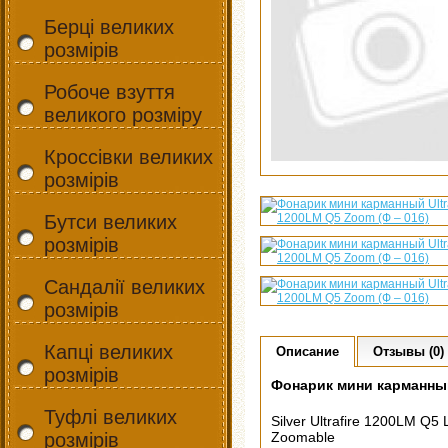
Берці великих
розмірів
Робоче взуття
великого розміру
Кроссівки великих
розмірів
Бутси великих
розмірів
Сандалії великих
розмірів
Капці великих
Описание
Отзывы (0)
розмірів
Фонарик мини карманный 
Туфлі великих
Silver Ultrafire 1200LM Q5 
розмірів
Zoomable