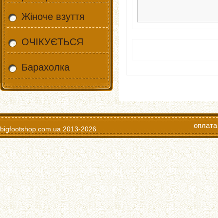
Жіноче взуття
ОЧІКУЄТЬСЯ
Барахолка
оплата
bigfootshop.com.ua
2013-2026