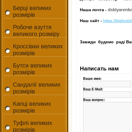
Берці великих
dsklyarenk
Наша почта -
розмірів
Наш сайт -
https://bigfoot
Робоче взуття
великого розміру
Завжди будемо раді Ваш
Кроссівки великих
розмірів
Бутси великих
Написать нам
розмірів
Ваше имя:
Сандалії великих
Ваш E-Mail:
розмірів
Ваш вопрос:
Капці великих
розмірів
Туфлі великих
розмірів