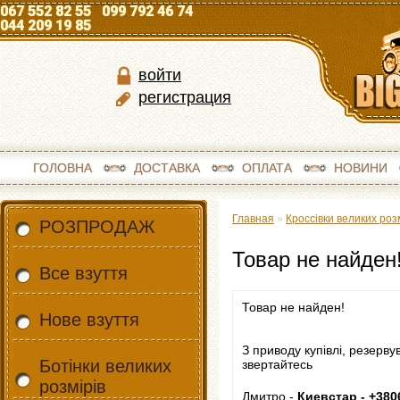
067 552 82 55 099 792 46 74
044 209 19 85
войти
регистрация
ГОЛОВНА
ДОСТАВКА
ОПЛАТА
НОВИНИ
Главная
»
Кроссівки великих роз
РОЗПРОДАЖ
Товар не найден
Все взуття
Товар не найден!
Нове взуття
З приводу купівлі, резерву
Ботінки великих
звертайтесь
розмірів
Дмитро -
Киевстар - +380