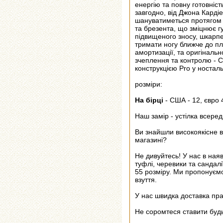
енергію та повну готовніст
завгодно, від Джона Карді
шануватиметься протягом б
та брезента, що зміцнює г
підвищеного зносу, шкарп
тримати ногу ближче до п
амортизації, та оригіналь
зчеплення та контролю - 
конструкцією Pro у носталь
розміри:
На бірці
- США - 12, євро 
Наш замір - устілка всеред
Ви знайшли високоякісне в
магазині?
Не дивуйтесь! У нас в ная
туфлі, черевики та сандалі
55 розміру. Ми пропонуємо
взуття.
У нас швидка доставка пра
Не соромтеся ставити будь