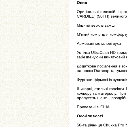
Опис
Оригінальні колекційні к
CARDIEL'' (50TH) великого
Міцний верх із замші
М'який комір для комфорту
Армовані металеві вуха
Устілки UltraCush HD трим
забезпечуючи винятковий к
Додаткове посилення в зон
на носок Duracap та гумов
Фургони фірмові із вулкані
Шикарні, стильні кросівки
кольору та матеріалу. При 
пропустіть шанс – роздріб
Привезені зі США
Особливості
50-та річниця Chukka Pro 