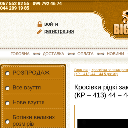
067 552 82 55 099 792 46 74
044 209 19 85
войти
регистрация
ГОЛОВНА
ДОСТАВКА
ОПЛАТА
НОВИНИ
Главная
»
Кроссівки великих роз
РОЗПРОДАЖ
(КР – 413) 44 – 44,5 розмір
Кросівки рідкі з
Все взуття
(КР – 413) 44 – 4
Нове взуття
Ботінки великих
розмірів