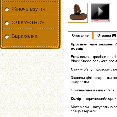
Жіноче взуття
ОЧІКУЄТЬСЯ
Барахолка
Описание
Отзывы (0)
Кросівки рідкі замшеві Va
розмір
Ексклюзивні кросівки оригі
Black Suede великого розм
Стан
– б/в, у чудовому ста
Задники цілі, шкарпетки не
шкарпетки.
Оригінальна назва - Vans P
Колір
– коричневий/чорни
Матеріали – натуральна за
спецматеріали