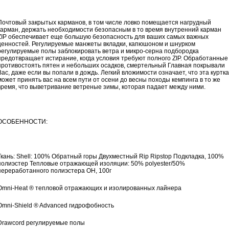
Почтовый закрытых карманов, в том числе ловко помещается нагрудный
карман, держать необходимости безопасным в то время внутренний карман
ZIP обеспечивает еще большую безопасность для ваших самых важных
ценностей. Регулируемые манжеты вкладки, капюшоном и шнурком
регулируемые полы заблокировать ветра и микро-серна подбородка
предотвращает истирание, когда условия требуют полного ZIP. Обработанные
противостоять пятен и небольших осадков, смертельный Главная покрывали
Вас, даже если вы попали в дождь. Легкий вложимости означает, что эта куртка
может принять вас на всем пути от осени до весны походы кемпинга в то же
время, что выветривание ветреные зимы, которая падает между ними.
ОСОБЕННОСТИ:
Ткань: Shell: 100% Обратный горы Двухместный Rip Ripstop Подкладка, 100%
полиэстер Тепловые отражающей изоляции: 50% polyester/50%
переработанного полиэстера OH, 100г
Omni-Heat ® тепловой отражающих и изолированных лайнера
Omni-Shield ® Advanced гидрофобность
Drawcord регулируемые полы