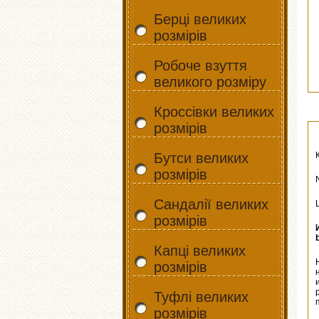
Берці великих
розмірів
Робоче взуття
великого розміру
Кроссівки великих
розмірів
Бутси великих
розмірів
Сандалії великих
розмірів
Капці великих
розмірів
Туфлі великих
розмірів