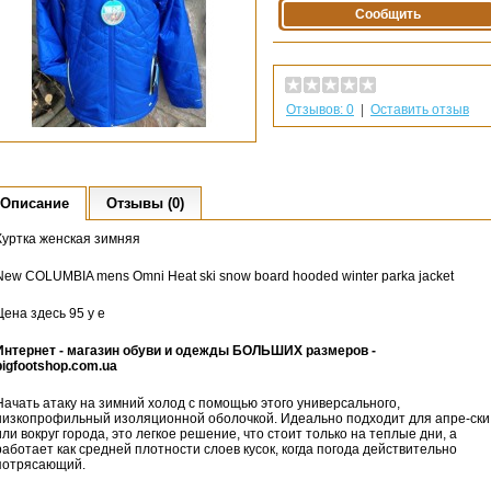
Сообщить
Отзывов: 0
|
Оставить отзыв
Описание
Отзывы (0)
Куртка женская зимняя
New COLUMBIA mens Omni Heat ski snow board hooded winter parka jacket
Цена здесь 95 у е
Интернет - магазин обуви и одежды БОЛЬШИХ размеров -
bigfootshop.com.ua
Начать атаку на зимний холод с помощью этого универсального,
низкопрофильный изоляционной оболочкой. Идеально подходит для апре-ски
или вокруг города, это легкое решение, что стоит только на теплые дни, а
работает как средней плотности слоев кусок, когда погода действительно
потрясающий.