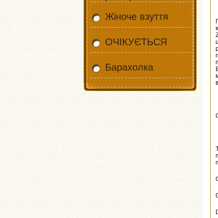
Жіноче взуття
ОЧІКУЄТЬСЯ
Барахолка