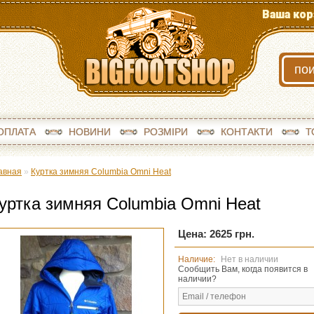
Ваша кор
ОПЛАТА
НОВИНИ
РОЗМІРИ
КОНТАКТИ
Т
авная
»
Куртка зимняя Columbia Omni Heat
уртка зимняя Columbia Omni Heat
Цена: 2625 грн.
Наличие:
Нет в наличии
Сообщить Вам, когда появится в
наличии?