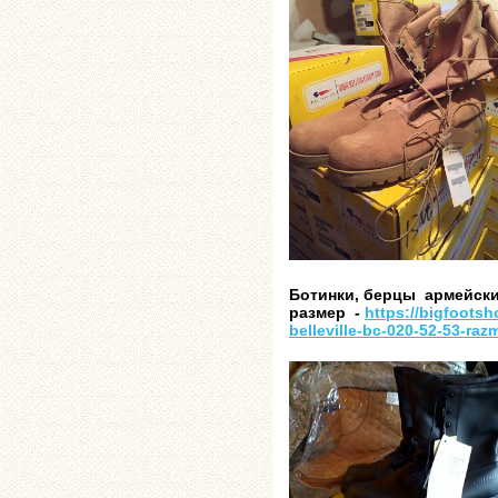
Ботинки, берцы армейск
размер -
https://bigfootsh
belleville-bc-020-52-53-raz