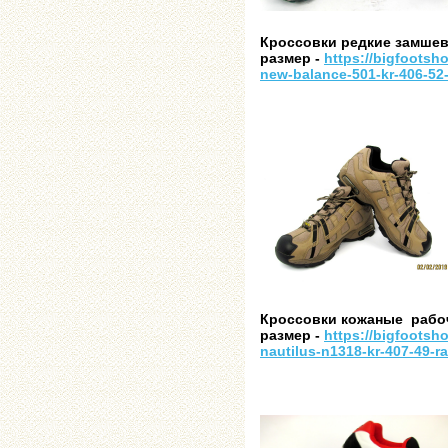
Кроссовки редкие замшевы
размер -
https://bigfootsh
new-balance-501-kr-406-52
Кроссовки кожаные рабочие
размер -
https://bigfootsh
nautilus-n1318-kr-407-49-r