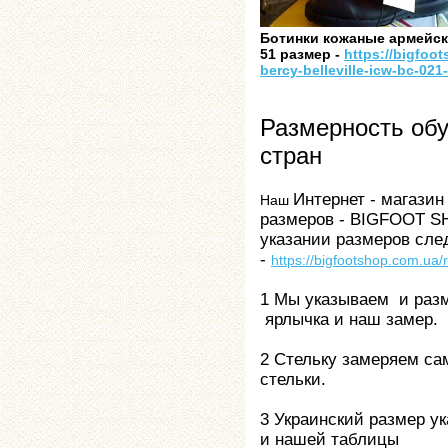
Ботинки кожаные армейские
51 размер -
https://bigfoo
bercy-belleville-icw-bc-021
Размерность об
стран
Интернет - магаз
Наш
размеров - BIGFOOT SH
указании размеров сл
-
https://bigfootshop.com.ua
1 Мы указываем и раз
ярлычка и наш замер.
2 Стельку замеряем са
стельки.
3 Украинский размер у
и нашей таблицы