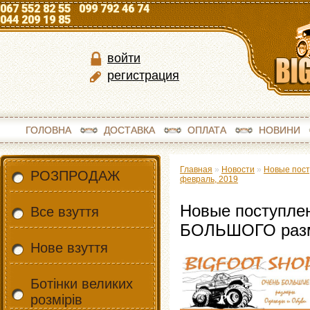
067 552 82 55 099 792 46 74
044 209 19 85
войти
регистрация
ГОЛОВНА
ДОСТАВКА
ОПЛАТА
НОВИНИ
Главная
»
Новости
»
Новые пост
РОЗПРОДАЖ
февраль, 2019
Новые поступле
Все взуття
БОЛЬШОГО разме
Нове взуття
Ботінки великих
розмірів