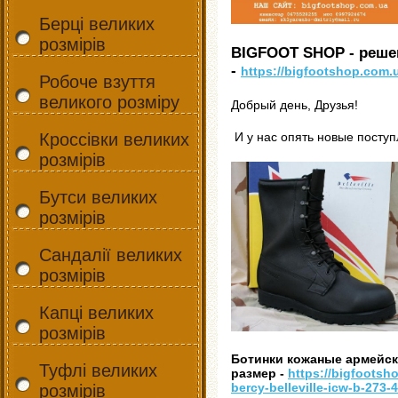
Берці великих
розмірів
BIGFOOT SHOP - реш
-
https://bigfootshop.com.
Робоче взуття
великого розміру
Добрый день, Друзья!
Кроссівки великих
И у нас опять новые посту
розмірів
Бутси великих
розмірів
Сандалії великих
розмірів
Капці великих
розмірів
Ботинки кожаные армейские
Туфлі великих
размер -
https://bigfootsh
bercy-belleville-icw-b-273-
розмірів