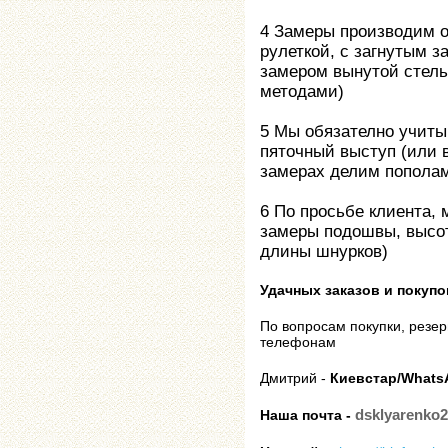
4 Замеры производим 
рулеткой, с загнутым з
замером вынутой стель
методами)
5 Мы обязателно учиты
пяточный выступ (или 
замерах делим попола
6 По просьбе клиента,
замеры подошвы, высот
длины шнурков)
Удачных заказов и покупо
По вопросам покупки, резе
телефонам
Дмитрий -
Киевстар/WhatsA
dsklyarenko
Наша почта -