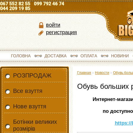
067 552 82 55 099 792 46 74
044 209 19 85
войти
регистрация
ГОЛОВНА
ДОСТАВКА
ОПЛАТА
НОВИНИ
Главная
»
Новости
»
Обувь боль
РОЗПРОДАЖ
Обувь больших р
Все взуття
Интернет-магаз
Нове взуття
по доступно
Ботінки великих
https:/
розмірів