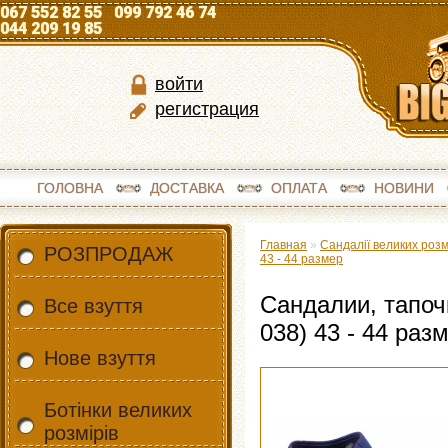
067 552 82 55 099 792 46 74
044 209 19 85
войти
регистрация
ГОЛОВНА
ДОСТАВКА
ОПЛАТА
НОВИНИ
Главная
»
Сандалії великих розм
РОЗПРОДАЖ
43 - 44 размер
Сандалии, тапоч
Все взуття
038) 43 - 44 раз
Нове взуття
Ботінки великих
розмірів