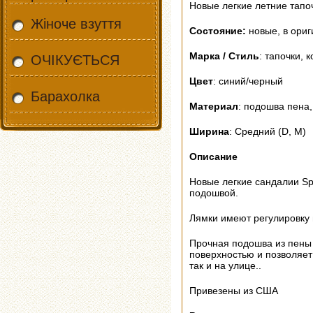
Новые легкие летние тапо
Жіноче взуття
Состояние:
новые, в ориг
Марка / Стиль
: тапочки, 
ОЧІКУЄТЬСЯ
Цвет
: синий/черный
Барахолка
Материал
: подошва пена
Ширина
: Средний (D, M)
Описание
Новые легкие сандалии Spo
подошвой.
Лямки имеют регулировку 
Прочная подошва из пены
поверхностью и позволяет
так и на улице..
Привезены из США