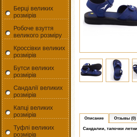
Берці великих
розмірів
Робоче взуття
великого розміру
Кроссівки великих
розмірів
Бутси великих
розмірів
Сандалії великих
розмірів
Капці великих
розмірів
Описание
Отзывы (0)
Туфлі великих
Сандалии, тапочки лет
розмірів