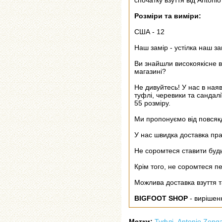
спочатку взуття від Antonio
Розміри та виміри:
США - 12
Наш замір - устілка наш за
Ви знайшли високоякісне в
магазині?
Не дивуйтесь! У нас в ная
туфлі, черевики та сандалі
55 розміру.
Ми пропонуємо від повсякд
У нас швидка доставка пра
Не соромтеся ставити будь
Крім того, не соромтеся пе
Можлива доставка взуття т
BIGFOOT SHOP
- вирішен
Метки:
Туфлі
,
Antonio Zeng