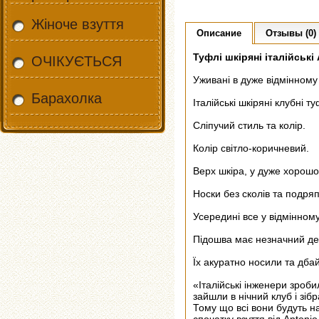
Жіноче взуття
Описание
Отзывы (0)
Туфлі шкіряні італійські
ОЧІКУЄТЬСЯ
Уживані в дуже відмінному 
Барахолка
Італійські шкіряні клубні т
Сліпучий стиль та колір.
Колір світло-коричневий.
Верх шкіра, у дуже хорошо
Носки без сколів та подря
Усередині все у відмінному
Підошва має незначний де
Їх акуратно носили та дба
«Італійські інженери зроби
зайшли в нічний клуб і зіб
Тому що всі вони будуть на 