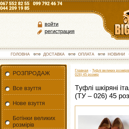
067 552 82 55 099 792 46 74
044 209 19 85
войти
регистрация
ГОЛОВНА
ДОСТАВКА
ОПЛАТА
НОВИНИ
Главная
»
Туфлі великих розмірі
РОЗПРОДАЖ
026) 45 розмір
Туфлі шкіряні іта
Все взуття
(ТУ – 026) 45 ро
Нове взуття
Ботінки великих
розмірів