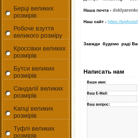
Берці великих
dsklyarenk
Наша почта -
розмірів
Наш сайт -
https://bigfoot
Робоче взуття
великого розміру
Завжди будемо раді Ваш
Кроссівки великих
розмірів
Бутси великих
Написать нам
розмірів
Ваше имя:
Сандалії великих
Ваш E-Mail:
розмірів
Ваш вопрос:
Капці великих
розмірів
Туфлі великих
розмірів