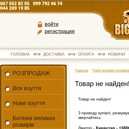
067 552 82 55 099 792 46 74
044 209 19 85
войти
регистрация
ГОЛОВНА
ДОСТАВКА
ОПЛАТА
НОВИНИ
Главная
»
Туфлі великих розмірі
РОЗПРОДАЖ
Товар не найден
Все взуття
Товар не найден!
Нове взуття
З приводу купівлі, резерву
Ботінки великих
звертайтесь
розмірів
Дмитро -
Киевстар - +380