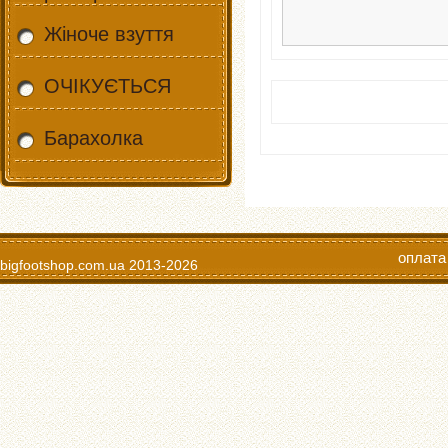
Жіноче взуття
ОЧІКУЄТЬСЯ
Барахолка
оплата
bigfootshop.com.ua
2013-2026