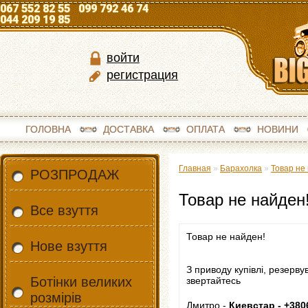
067 552 82 55 099 792 46 74
044 209 19 85
войти
регистрация
ГОЛОВНА
ДОСТАВКА
ОПЛАТА
НОВИНИ
Главная
»
Барахолка
»
Товар не
РОЗПРОДАЖ
Товар не найден
Все взуття
Товар не найден!
Нове взуття
З приводу купівлі, резерву
Ботінки великих
звертайтесь
розмірів
Дмитро -
Киевстар - +380