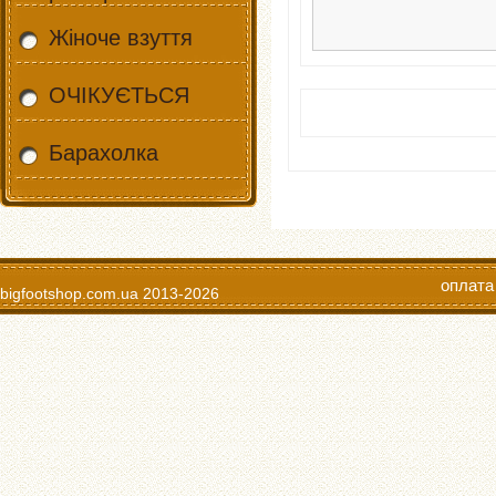
Жіноче взуття
ОЧІКУЄТЬСЯ
Барахолка
оплата
bigfootshop.com.ua
2013-2026