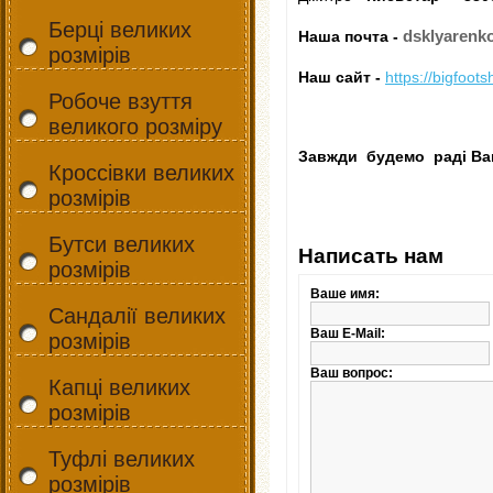
Берці великих
dsklyarenk
Наша почта -
розмірів
Наш сайт -
https://bigfoot
Робоче взуття
великого розміру
Завжди будемо раді Ваш
Кроссівки великих
розмірів
Бутси великих
Написать нам
розмірів
Ваше имя:
Сандалії великих
Ваш E-Mail:
розмірів
Ваш вопрос:
Капці великих
розмірів
Туфлі великих
розмірів