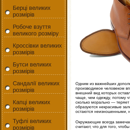
Берці великих
розмірів
Робоче взуття
великого розміру
Кроссівки великих
розмірів
Бутси великих
розмірів
Сандалії великих
Одним из важнейших дополне
производимое человеком впе
розмірів
внешний вид которых оставл
чаще, чем одежду, потому ч
Капці великих
сколько морально — теряет
образуются некрасивые зало
розмірів
остаются неизношенными, но
Туфлі великих
Окружающие всегда замечаю
считают, что для того, чтоб
розмірів