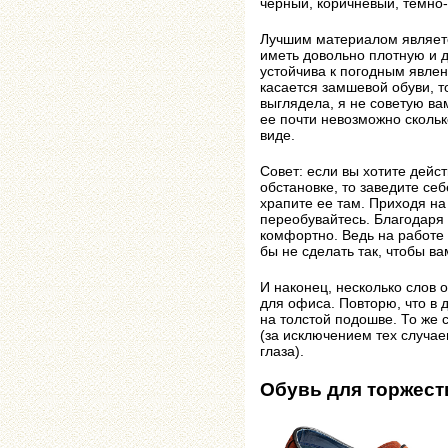
черный, коричневый, темно
Лучшим материалом являетс
иметь довольно плотную и д
устойчива к погодным явле
касается замшевой обуви, т
выглядела, я не советую ва
ее почти невозможно сколь
виде.
Совет: если вы хотите дейс
обстановке, то заведите се
храпите ее там. Приходя на
переобувайтесь. Благодаря 
комфортно. Ведь на работе
бы не сделать так, чтобы в
И наконец, несколько слов
для офиса. Повторю, что в 
на толстой подошве. То же 
(за исключением тех случае
глаза).
Обувь для торжест