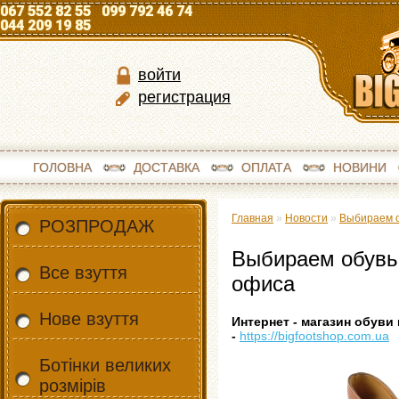
067 552 82 55 099 792 46 74
044 209 19 85
войти
регистрация
ГОЛОВНА
ДОСТАВКА
ОПЛАТА
НОВИНИ
Главная
»
Новости
»
Выбираем о
РОЗПРОДАЖ
Выбираем обувь
Все взуття
офиса
Нове взуття
Интернет - магазин обув
-
https://bigfootshop.com.ua
Ботінки великих
розмірів