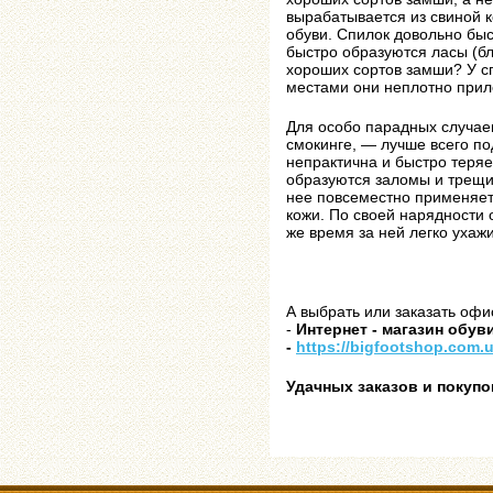
вырабатывается из свиной к
обуви. Спилок довольно быс
быстро образуются ласы (бл
хороших сортов замши? У сп
местами они неплотно прил
Для особо парадных случае
смокинге, — лучше всего по
непрактична и быстро теряе
образуются заломы и трещи
нее повсеместно применяет
кожи. По своей нарядности 
же время за ней легко ухажи
А выбрать или заказать офи
-
Интернет - магазин об
-
https://bigfootshop.com.ua
Удачных заказов и покупо